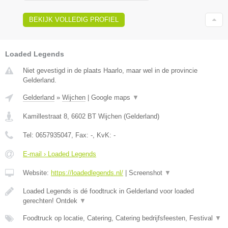
BEKIJK VOLLEDIG PROFIEL
Loaded Legends
Niet gevestigd in de plaats Haarlo, maar wel in de provincie
Gelderland.
Gelderland
»
Wijchen
|
Google maps
▼
Kamillestraat 8
,
6602 BT
Wijchen
(
Gelderland
)
Tel:
0657935047
, Fax:
-
, KvK:
-
E-mail › Loaded Legends
Website:
https://loadedlegends.nl/
|
Screenshot
▼
Loaded Legends is dé foodtruck in Gelderland voor loaded
gerechten! Ontdek
▼
Foodtruck op locatie, Catering, Catering bedrijfsfeesten, Festival
▼