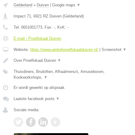
Gelderland
»
Duiven
|
Google maps
▼
Impact 71
,
6921 RZ
Duiven
(
Gelderland
)
Tel:
0651001773
, Fax:
-
, KvK:
-
E-mail › Proeflokaal Duiven
Website:
https://www.winkelproeflokaalduiven.nl/
|
Screenshot
▼
Over Proeflokaal Duiven
▼
Thuisdiners, Bruiloften, Afhaalmenu's, Amuseboxen,
Kookworkshops,
▼
Er wordt gewerkt op afspraak.
Laatste facebook posts
▼
Sociale media: