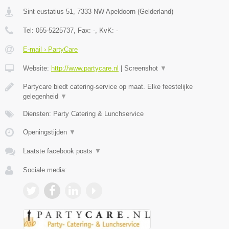
Sint eustatius 51
,
7333 NW
Apeldoorn
(
Gelderland
)
Tel:
055-5225737
, Fax:
-
, KvK:
-
E-mail › PartyCare
Website:
http://www.partycare.nl
|
Screenshot
▼
Partycare biedt catering-service op maat. Elke feestelijke
gelegenheid
▼
Diensten: Party Catering & Lunchservice
Openingstijden
▼
Laatste facebook posts
▼
Sociale media: