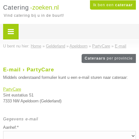
Ik ben een
cateraar
Catering
-zoeken.nl
Vind catering bij u in de buurt!
U bent nu hier:
Home
»
Gelderland
»
Apeldoorn
»
PartyCare
»
E-mail
Cateraars
per provincie
E-mail › PartyCare
Middels onderstaand formulier kunt u een e-mail sturen naar cateraar:
PartyCare
Sint eustatius 51
7333 NW Apeldoorn (Gelderland)
Gegevens e-mail
Aanhef:*