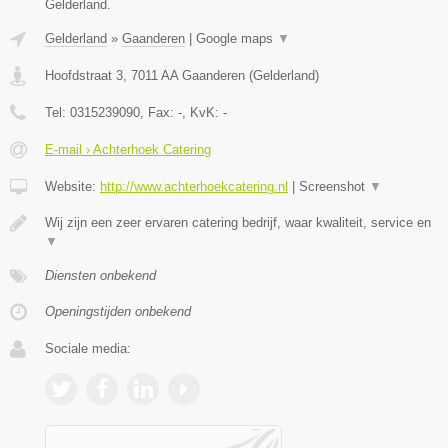
Gelderland.
Gelderland
»
Gaanderen
|
Google maps
▼
Hoofdstraat 3
,
7011 AA
Gaanderen
(
Gelderland
)
Tel:
0315239090
, Fax:
-
, KvK:
-
E-mail › Achterhoek Catering
Website:
http://www.achterhoekcatering.nl
|
Screenshot
▼
Wij zijn een zeer ervaren catering bedrijf, waar kwaliteit, service en
▼
Diensten onbekend
Openingstijden onbekend
Sociale media: