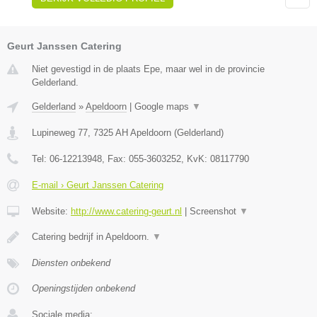
Geurt Janssen Catering
Niet gevestigd in de plaats Epe, maar wel in de provincie
Gelderland.
Gelderland
»
Apeldoorn
|
Google maps
▼
Lupineweg 77
,
7325 AH
Apeldoorn
(
Gelderland
)
Tel:
06-12213948
, Fax:
055-3603252
, KvK:
08117790
E-mail › Geurt Janssen Catering
Website:
http://www.catering-geurt.nl
|
Screenshot
▼
Catering bedrijf in Apeldoorn.
▼
Diensten onbekend
Openingstijden onbekend
Sociale media: