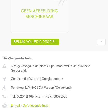
BEKIJK VOLLEDIG PROFIEL
De Vliegende Indo
Niet gevestigd in de plaats Epe, maar wel in de provincie
Gelderland.
Gelderland
»
Wezep
|
Google maps
▼
Rondweg 11P
,
8091 XA
Wezep
(
Gelderland
)
Tel:
0620411469
, Fax:
-
, KvK:
08071038
E-mail › De Vliegende Indo