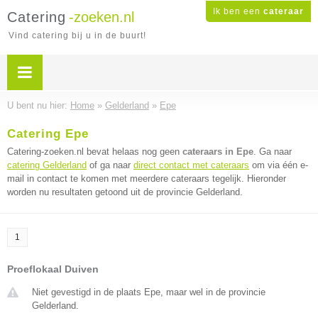
Ik ben een
cateraar
Catering
-zoeken.nl
Vind catering bij u in de buurt!
U bent nu hier:
Home
»
Gelderland
»
Epe
Catering Epe
Catering-zoeken.nl bevat helaas nog geen
cateraars in Epe
. Ga naar
catering Gelderland
of ga naar
direct contact met cateraars
om via één e-
mail in contact te komen met meerdere cateraars tegelijk. Hieronder
worden nu resultaten getoond uit de provincie Gelderland.
1
Proeflokaal Duiven
Niet gevestigd in de plaats Epe, maar wel in de provincie
Gelderland.