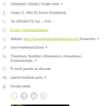
Gelderland
»
Duiven
|
Google maps
▼
Impact 71
,
6921 RZ
Duiven
(
Gelderland
)
Tel:
0651001773
, Fax:
-
, KvK:
-
E-mail › Proeflokaal Duiven
Website:
https://www.winkelproeflokaalduiven.nl/
|
Screenshot
▼
Over Proeflokaal Duiven
▼
Thuisdiners, Bruiloften, Afhaalmenu's, Amuseboxen,
Kookworkshops,
▼
Er wordt gewerkt op afspraak.
Laatste facebook posts
▼
Sociale media: