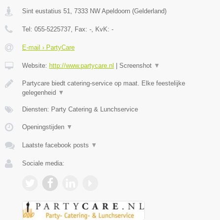
Sint eustatius 51
,
7333 NW
Apeldoorn
(
Gelderland
)
Tel:
055-5225737
, Fax:
-
, KvK:
-
E-mail › PartyCare
Website:
http://www.partycare.nl
|
Screenshot
▼
Partycare biedt catering-service op maat. Elke feestelijke
gelegenheid
▼
Diensten: Party Catering & Lunchservice
Openingstijden
▼
Laatste facebook posts
▼
Sociale media: