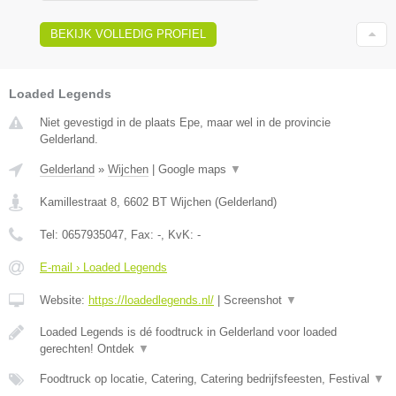
BEKIJK VOLLEDIG PROFIEL
Loaded Legends
Niet gevestigd in de plaats Epe, maar wel in de provincie
Gelderland.
Gelderland
»
Wijchen
|
Google maps
▼
Kamillestraat 8
,
6602 BT
Wijchen
(
Gelderland
)
Tel:
0657935047
, Fax:
-
, KvK:
-
E-mail › Loaded Legends
Website:
https://loadedlegends.nl/
|
Screenshot
▼
Loaded Legends is dé foodtruck in Gelderland voor loaded
gerechten! Ontdek
▼
Foodtruck op locatie, Catering, Catering bedrijfsfeesten, Festival
▼