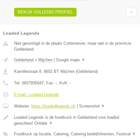
BEKIJK VOLLEDIG PROFIEL
Loaded Legends
Niet gevestigd in de plaats Cortenoever, maar wel in de provincie
Gelderland.
Gelderland
»
Wijchen
|
Google maps
▼
Kamillestraat 8
,
6602 BT
Wijchen
(
Gelderland
)
Tel:
0657935047
, Fax:
-
, KvK:
-
E-mail › Loaded Legends
Website:
https://loadedlegends.nl/
|
Screenshot
▼
Loaded Legends is dé foodtruck in Gelderland voor loaded
gerechten! Ontdek
▼
Foodtruck op locatie, Catering, Catering bedrijfsfeesten, Festival
▼