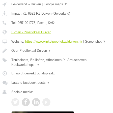
Gelderland
»
Duiven
|
Google maps
▼
Impact 71
,
6921 RZ
Duiven
(
Gelderland
)
Tel:
0651001773
, Fax:
-
, KvK:
-
E-mail › Proeflokaal Duiven
Website:
https://www.winkelproeflokaalduiven.nl/
|
Screenshot
▼
Over Proeflokaal Duiven
▼
Thuisdiners, Bruiloften, Afhaalmenu's, Amuseboxen,
Kookworkshops,
▼
Er wordt gewerkt op afspraak.
Laatste facebook posts
▼
Sociale media: