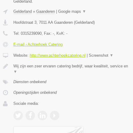
Gelderland.
Gelderland
»
Gaanderen
|
Google maps
▼
Hoofdstraat 3
,
7011 AA
Gaanderen
(
Gelderland
)
Tel:
0315239090
, Fax:
-
, KvK:
-
E-mail › Achterhoek Catering
Website:
http://www.achterhoekcatering.nl
|
Screenshot
▼
Wij zijn een zeer ervaren catering bedrijf, waar kwaliteit, service en
▼
Diensten onbekend
Openingstijden onbekend
Sociale media: