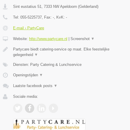
Sint eustatius 51
,
7333 NW
Apeldoorn
(
Gelderland
)
Tel:
055-5225737
, Fax:
-
, KvK:
-
E-mail › PartyCare
Website:
http://www.partycare.nl
|
Screenshot
▼
Partycare biedt catering-service op maat. Elke feestelijke
gelegenheid
▼
Diensten: Party Catering & Lunchservice
Openingstijden
▼
Laatste facebook posts
▼
Sociale media: