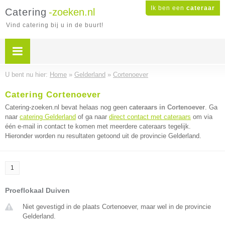
Ik ben een
cateraar
Catering
-zoeken.nl
Vind catering bij u in de buurt!
U bent nu hier:
Home
»
Gelderland
»
Cortenoever
Catering Cortenoever
Catering-zoeken.nl bevat helaas nog geen
cateraars in Cortenoever
. Ga
naar
catering Gelderland
of ga naar
direct contact met cateraars
om via
één e-mail in contact te komen met meerdere cateraars tegelijk.
Hieronder worden nu resultaten getoond uit de provincie Gelderland.
1
Proeflokaal Duiven
Niet gevestigd in de plaats Cortenoever, maar wel in de provincie
Gelderland.