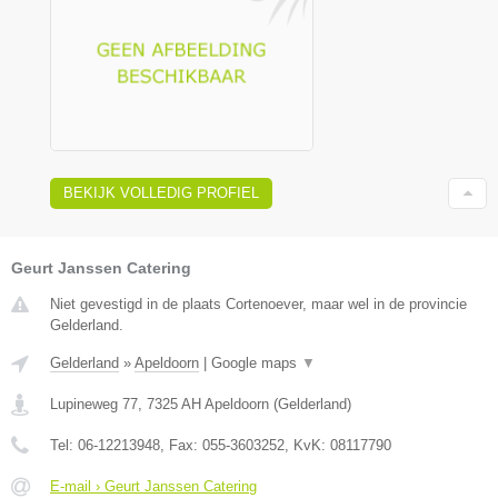
BEKIJK VOLLEDIG PROFIEL
Geurt Janssen Catering
Niet gevestigd in de plaats Cortenoever, maar wel in de provincie
Gelderland.
Gelderland
»
Apeldoorn
|
Google maps
▼
Lupineweg 77
,
7325 AH
Apeldoorn
(
Gelderland
)
Tel:
06-12213948
, Fax:
055-3603252
, KvK:
08117790
E-mail › Geurt Janssen Catering