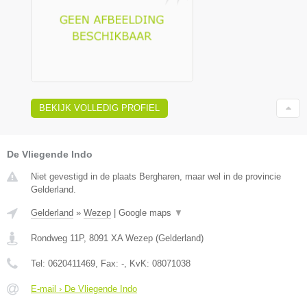
BEKIJK VOLLEDIG PROFIEL
De Vliegende Indo
Niet gevestigd in de plaats Bergharen, maar wel in de provincie
Gelderland.
Gelderland
»
Wezep
|
Google maps
▼
Rondweg 11P
,
8091 XA
Wezep
(
Gelderland
)
Tel:
0620411469
, Fax:
-
, KvK:
08071038
E-mail › De Vliegende Indo