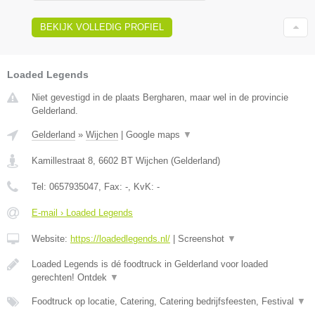
BEKIJK VOLLEDIG PROFIEL
Loaded Legends
Niet gevestigd in de plaats Bergharen, maar wel in de provincie
Gelderland.
Gelderland
»
Wijchen
|
Google maps
▼
Kamillestraat 8
,
6602 BT
Wijchen
(
Gelderland
)
Tel:
0657935047
, Fax:
-
, KvK:
-
E-mail › Loaded Legends
Website:
https://loadedlegends.nl/
|
Screenshot
▼
Loaded Legends is dé foodtruck in Gelderland voor loaded
gerechten! Ontdek
▼
Foodtruck op locatie, Catering, Catering bedrijfsfeesten, Festival
▼