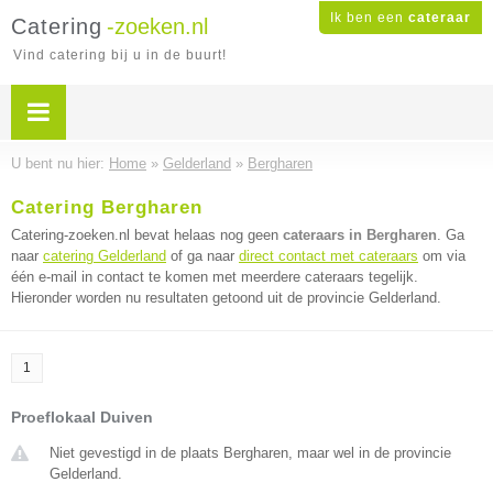
Ik ben een
cateraar
Catering
-zoeken.nl
Vind catering bij u in de buurt!
U bent nu hier:
Home
»
Gelderland
»
Bergharen
Catering Bergharen
Catering-zoeken.nl bevat helaas nog geen
cateraars in Bergharen
. Ga
naar
catering Gelderland
of ga naar
direct contact met cateraars
om via
één e-mail in contact te komen met meerdere cateraars tegelijk.
Hieronder worden nu resultaten getoond uit de provincie Gelderland.
1
Proeflokaal Duiven
Niet gevestigd in de plaats Bergharen, maar wel in de provincie
Gelderland.