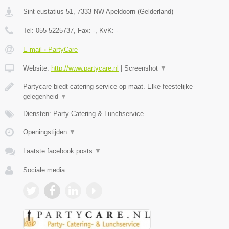
Sint eustatius 51
,
7333 NW
Apeldoorn
(
Gelderland
)
Tel:
055-5225737
, Fax:
-
, KvK:
-
E-mail › PartyCare
Website:
http://www.partycare.nl
|
Screenshot
▼
Partycare biedt catering-service op maat. Elke feestelijke
gelegenheid
▼
Diensten: Party Catering & Lunchservice
Openingstijden
▼
Laatste facebook posts
▼
Sociale media: