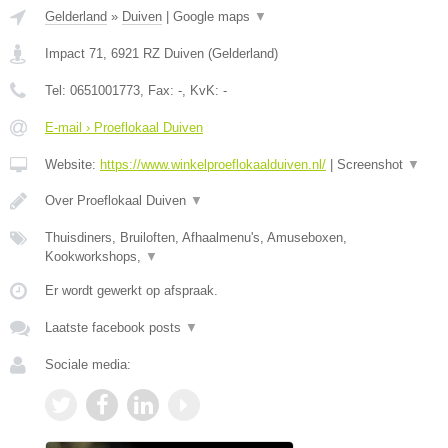
Gelderland
»
Duiven
|
Google maps
▼
Impact 71
,
6921 RZ
Duiven
(
Gelderland
)
Tel:
0651001773
, Fax:
-
, KvK:
-
E-mail › Proeflokaal Duiven
Website:
https://www.winkelproeflokaalduiven.nl/
|
Screenshot
▼
Over Proeflokaal Duiven
▼
Thuisdiners, Bruiloften, Afhaalmenu's, Amuseboxen,
Kookworkshops,
▼
Er wordt gewerkt op afspraak.
Laatste facebook posts
▼
Sociale media: