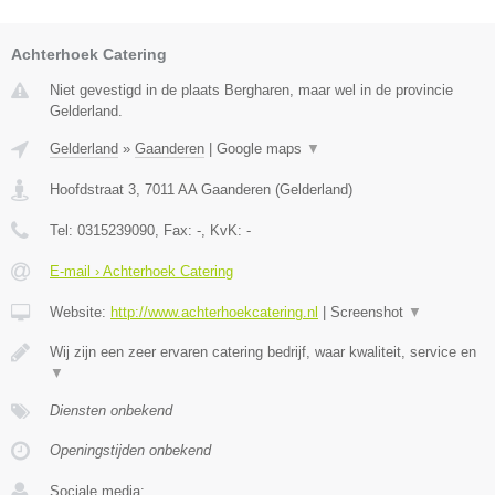
Achterhoek Catering
Niet gevestigd in de plaats Bergharen, maar wel in de provincie
Gelderland.
Gelderland
»
Gaanderen
|
Google maps
▼
Hoofdstraat 3
,
7011 AA
Gaanderen
(
Gelderland
)
Tel:
0315239090
, Fax:
-
, KvK:
-
E-mail › Achterhoek Catering
Website:
http://www.achterhoekcatering.nl
|
Screenshot
▼
Wij zijn een zeer ervaren catering bedrijf, waar kwaliteit, service en
▼
Diensten onbekend
Openingstijden onbekend
Sociale media: