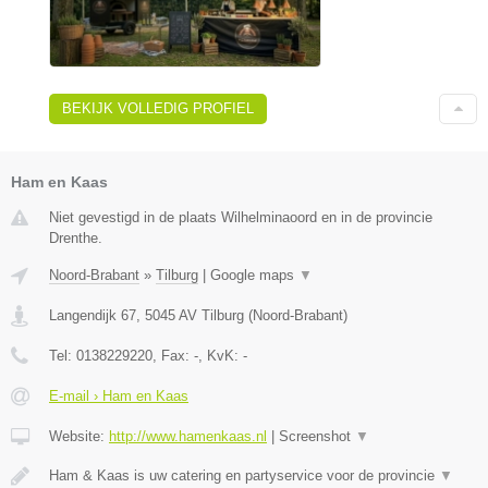
BEKIJK VOLLEDIG PROFIEL
Ham en Kaas
Niet gevestigd in de plaats Wilhelminaoord en in de provincie
Drenthe.
Noord-Brabant
»
Tilburg
|
Google maps
▼
Langendijk 67
,
5045 AV
Tilburg
(
Noord-Brabant
)
Tel:
0138229220
, Fax:
-
, KvK:
-
E-mail › Ham en Kaas
Website:
http://www.hamenkaas.nl
|
Screenshot
▼
Ham & Kaas is uw catering en partyservice voor de provincie
▼