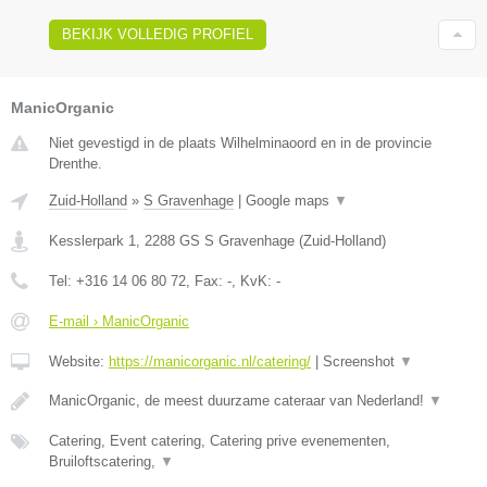
BEKIJK VOLLEDIG PROFIEL
ManicOrganic
Niet gevestigd in de plaats Wilhelminaoord en in de provincie
Drenthe.
Zuid-Holland
»
S Gravenhage
|
Google maps
▼
Kesslerpark 1
,
2288 GS
S Gravenhage
(
Zuid-Holland
)
Tel:
+316 14 06 80 72
, Fax:
-
, KvK:
-
E-mail › ManicOrganic
Website:
https://manicorganic.nl/catering/
|
Screenshot
▼
ManicOrganic, de meest duurzame cateraar van Nederland!
▼
Catering, Event catering, Catering prive evenementen,
Bruiloftscatering,
▼