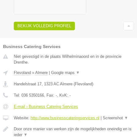
BEKIJK VOLLEDIG PROFIEL
Business Catering Services
Niet gevestigd in de plaats Wilhelminaoord en in de provincie
Drenthe.
Flevoland
»
Almere
|
Google maps
▼
Handelstraat 17
,
1323 AC
Almere
(
Flevoland
)
Tel:
036 5350166
, Fax:
-
, KvK:
-
E-mail › Business Catering Services
Website:
http://www.businesscateringservices.nl
|
Screenshot
▼
Door onze manier van werken zijn de mogelijkheden oneindig en is
ieder
▼