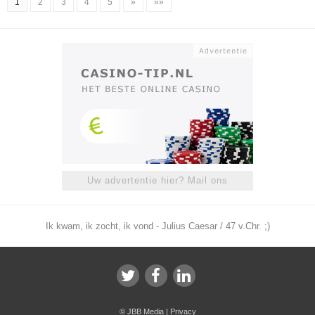
1
2
3
4
5
»
»»
Uw advertentie hier? Mail ons
Ik kwam, ik zocht, ik vond - Julius Caesar / 47 v.Chr. ;)
©
JBB Media
|
Privacy