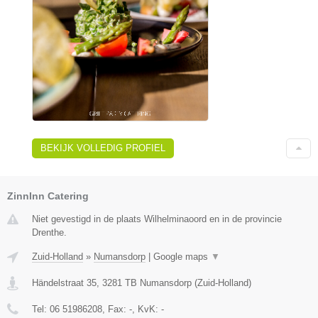
BEKIJK VOLLEDIG PROFIEL
ZinnInn Catering
Niet gevestigd in de plaats Wilhelminaoord en in de provincie
Drenthe.
Zuid-Holland
»
Numansdorp
|
Google maps
▼
Händelstraat 35
,
3281 TB
Numansdorp
(
Zuid-Holland
)
Tel:
06 51986208
, Fax:
-
, KvK:
-