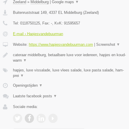
Zeeland
»
Middelburg
|
Google maps
▼
Buitenruststraat 149
,
4337 EL
Middelburg
(
Zeeland
)
Tel:
0118750125
, Fax:
-
, KvK:
91595657
E-mail › Hapjesvandebuurman
Website:
https://www.hapjesvandebuurman.com
|
Screenshot
▼
cateraar middelburg, betaalbare luxe voor iedereen, hapjes en koud-
warm
▼
hapjes, luxe vissalade, luxe vlees salade, luxe pasta salade, ham-
prei
▼
Openingstijden
▼
Laatste facebook posts
▼
Sociale media: