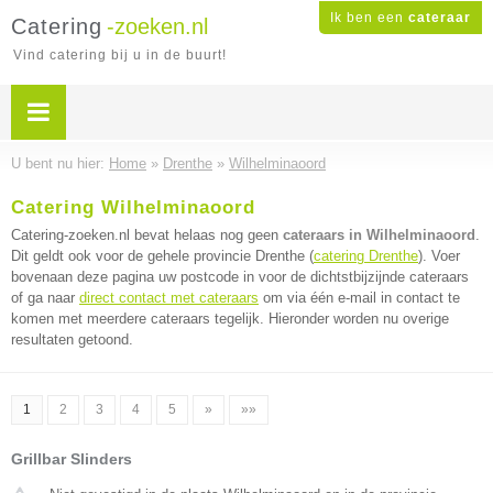
Ik ben een
cateraar
Catering
-zoeken.nl
Vind catering bij u in de buurt!
U bent nu hier:
Home
»
Drenthe
»
Wilhelminaoord
Catering Wilhelminaoord
Catering-zoeken.nl bevat helaas nog geen
cateraars in Wilhelminaoord
.
Dit geldt ook voor de gehele provincie Drenthe (
catering Drenthe
). Voer
bovenaan deze pagina uw postcode in voor de dichtstbijzijnde cateraars
of ga naar
direct contact met cateraars
om via één e-mail in contact te
komen met meerdere cateraars tegelijk. Hieronder worden nu overige
resultaten getoond.
1
2
3
4
5
»
»»
Grillbar Slinders