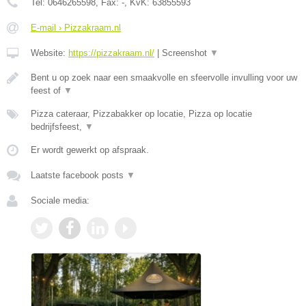
Tel:
0646265598
, Fax:
-
, KvK:
63855593
E-mail › Pizzakraam.nl
Website:
https://pizzakraam.nl/
|
Screenshot
▼
Bent u op zoek naar een smaakvolle en sfeervolle invulling voor uw
feest of
▼
Pizza cateraar, Pizzabakker op locatie, Pizza op locatie
bedrijfsfeest,
▼
Er wordt gewerkt op afspraak.
Laatste facebook posts
▼
Sociale media: