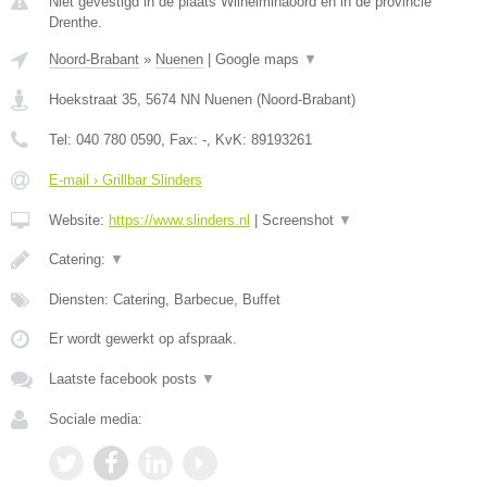
Niet gevestigd in de plaats Wilhelminaoord en in de provincie
Drenthe.
Noord-Brabant
»
Nuenen
|
Google maps
▼
Hoekstraat 35
,
5674 NN
Nuenen
(
Noord-Brabant
)
Tel:
040 780 0590
, Fax:
-
, KvK:
89193261
E-mail › Grillbar Slinders
Website:
https://www.slinders.nl
|
Screenshot
▼
Catering:
▼
Diensten: Catering, Barbecue, Buffet
Er wordt gewerkt op afspraak.
Laatste facebook posts
▼
Sociale media: