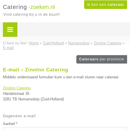
Ik ben een
cateraar
Catering
-zoeken.nl
Vind catering bij u in de buurt!
U bent nu hier:
Home
»
Zuid-Holland
»
Numansdorp
»
ZinnInn Catering
»
E-mail
Cateraars
per provincie
E-mail › ZinnInn Catering
Middels onderstaand formulier kunt u een e-mail sturen naar cateraar:
ZinnInn Catering
Händelstraat 35
3281 TB Numansdorp (Zuid-Holland)
Gegevens e-mail
Aanhef:*