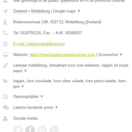
Niet gevestigd in de plaats Spijkerboor en in de provincie Drenthe.
Zeeland
»
Middelburg
|
Google maps
▼
Buitenruststraat 149
,
4337 EL
Middelburg
(
Zeeland
)
Tel:
0118750125
, Fax:
-
, KvK:
91595657
E-mail › Hapjesvandebuurman
Website:
https://www.hapjesvandebuurman.com
|
Screenshot
▼
cateraar middelburg, betaalbare luxe voor iedereen, hapjes en koud-
warm
▼
hapjes, luxe vissalade, luxe vlees salade, luxe pasta salade, ham-
prei
▼
Openingstijden
▼
Laatste facebook posts
▼
Sociale media: