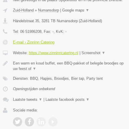
Zuid-Holland
»
Numansdorp
|
Google maps
▼
Händelstraat 35
,
3281 TB
Numansdorp
(
Zuid-Holland
)
Tel:
06 51986208
, Fax:
-
, KvK:
-
E-mail › ZinnInn Catering
Website:
https://www.zinninncatering.nl
|
Screenshot
▼
Een warm en koud buffet, een BBQ-pakket of belegde broodjes op
uw feest of
▼
Diensten: BBQ, Hapjes, Broodjes, Bier tap, Party tent
Openingstijden onbekend
Laatste tweets
▼
|
Laatste facebook posts
▼
Sociale media: