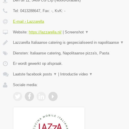
Den uil 11
,
5469 CG
Erp
(
Noord-Brabant
)
Tel:
0413288647
, Fax:
-
, KvK:
-
E-mail › Lazzarella
Website:
https://lazzarella.nl/
|
Screenshot
▼
Lazzarella Italiaanse catering is gespecialiseerd in napolitaanse
▼
Diensten: Italiaanse catering, Napolitaanse pizza's, Pasta
Er wordt gewerkt op afspraak.
Laatste facebook posts
▼
|
Introductie video
▼
Sociale media: