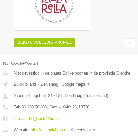
BEKIJK VOLLEDIG PROFIEL
NJ_Cook4You.nl
Niet gevestigd in de plaats Spijkerboor en in de provincie Drenthe.
Zuid-Holland
»
Den Haag
|
Google maps
▼
Steentijdsingel 97
,
2496 SH
Den Haag
(
Zuid-Holland
)
Tel:
06 150 56 880
, Fax:
-
, KvK:
28113536
E-mail › NJ_Cook4You.nl
Website:
http://nj-cook4you.nl
|
Screenshot
▼