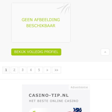
BEKIJK VOLLEDIG PROFIEL
1
2
3
4
5
»
»»