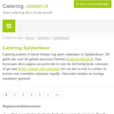
Ik ben een
cateraar
Catering
-zoeken.nl
Vind catering bij u in de buurt!
U bent nu hier:
Home
»
Drenthe
»
Spijkerboor
Catering Spijkerboor
Catering-zoeken.nl bevat helaas nog geen
cateraars in Spijkerboor
. Dit
geldt ook voor de gehele provincie Drenthe (
catering Drenthe
). Voer
bovenaan deze pagina uw postcode in voor de dichtstbijzijnde cateraars
of ga naar
direct contact met cateraars
om via één e-mail in contact te
komen met meerdere cateraars tegelijk. Hieronder worden nu overige
resultaten getoond.
1
2
3
4
5
»
»»
Hapjesvandebuurman