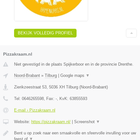
BEKIJK VOLLEDIG PROFIEL
Pizzakraam.nl
Niet gevestigd in de plaats Spijkerboor en in de provincie Drenthe.
Noord-Brabant
»
Tilburg
|
Google maps
▼
Zierikzeestraat 53
,
5036 XH
Tilburg
(
Noord-Brabant
)
Tel:
0646265598
, Fax:
-
, KvK:
63855593
E-mail › Pizzakraam.nl
Website:
https://pizzakraam.nl/
|
Screenshot
▼
Bent u op zoek naar een smaakvolle en sfeervolle invulling voor uw
feest of
▼