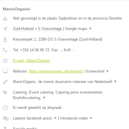
ManicOrganic
Niet gevestigd in de plaats Spijkerboor en in de provincie Drenthe.
Zuid-Holland
»
S Gravenhage
|
Google maps
▼
Kesslerpark 1
,
2288 GS
S Gravenhage
(
Zuid-Holland
)
Tel:
+316 14 06 80 72
, Fax:
-
, KvK:
-
E-mail › ManicOrganic
Website:
https://manicorganic.nl/catering/
|
Screenshot
▼
ManicOrganic, de meest duurzame cateraar van Nederland!
▼
Catering, Event catering, Catering prive evenementen,
Bruiloftscatering,
▼
Er wordt gewerkt op afspraak.
Laatste facebook posts
▼
|
Introductie video
▼
Sociale media: