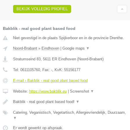
BEKIJK VOLLEDIG PROFIEL
Bakblik - real good plant based food
Niet gevestigd in de plaats Spijkerboor en in de provincie Drenthe.
Noord-Brabant
»
Eindhoven
|
Google maps
▼
Stratumseind 83
,
5611 ER
Eindhoven
(
Noord-Brabant
)
Tel:
0611105760
, Fax:
-
, KvK:
55156177
E-mail › Bakblik - real good plant based food
Website:
https://www.bakblik.eu
|
Screenshot
▼
Bakblik - real good plant based food!
▼
Catering, Veganistisch, Vegetartisch, Allergievriendelijk, Duurzaam,
▼
Er wordt gewerkt op afspraak.