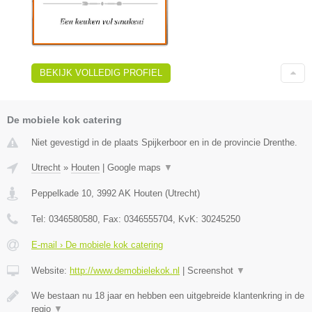
BEKIJK VOLLEDIG PROFIEL
De mobiele kok catering
Niet gevestigd in de plaats Spijkerboor en in de provincie Drenthe.
Utrecht
»
Houten
|
Google maps
▼
Peppelkade 10
,
3992 AK
Houten
(
Utrecht
)
Tel:
0346580580
, Fax:
0346555704
, KvK:
30245250
E-mail › De mobiele kok catering
Website:
http://www.demobielekok.nl
|
Screenshot
▼
We bestaan nu 18 jaar en hebben een uitgebreide klantenkring in de
regio
▼