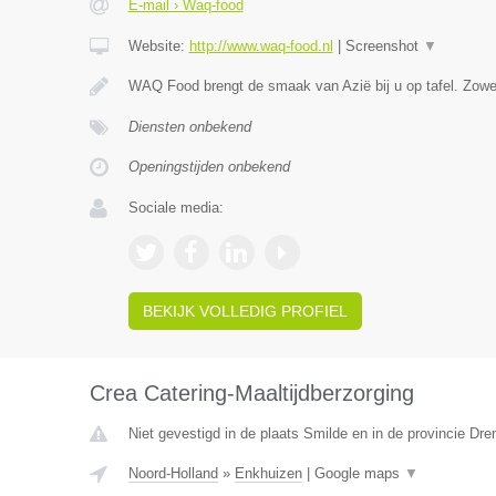
E-mail › Waq-food
Website:
http://www.waq-food.nl
|
Screenshot
▼
WAQ Food brengt de smaak van Azië bij u op tafel. Zowe
Diensten onbekend
Openingstijden onbekend
Sociale media:
BEKIJK VOLLEDIG PROFIEL
Crea Catering-Maaltijdberzorging
Niet gevestigd in de plaats Smilde en in de provincie Dre
Noord-Holland
»
Enkhuizen
|
Google maps
▼