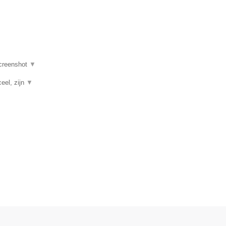
creenshot
▼
ceel, zijn
▼