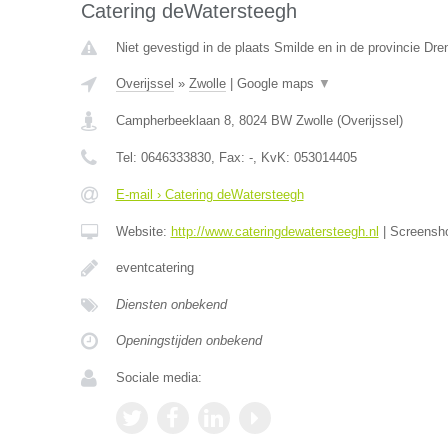
Catering deWatersteegh
Niet gevestigd in de plaats Smilde en in de provincie Dre
Overijssel
»
Zwolle
|
Google maps
▼
Campherbeeklaan 8
,
8024 BW
Zwolle
(
Overijssel
)
Tel:
0646333830
, Fax:
-
, KvK:
053014405
E-mail › Catering deWatersteegh
Website:
http://www.cateringdewatersteegh.nl
|
Screensh
eventcatering
Diensten onbekend
Openingstijden onbekend
Sociale media: