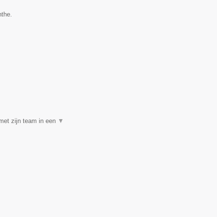
nthe.
met zijn team in een
▼