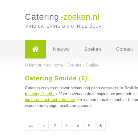
Catering
-zoeken.nl
VIND CATERING BIJ U IN DE BUURT!
Nieuws
Zoeken
Contact
U bent nu hier:
Home
»
Drenthe
»
Smilde
Catering Smilde (6)
Catering-zoeken.nl bevat helaas nog geen
cateraars in Smilde
(
catering Drenthe
). Voer bovenaan deze pagina uw postcode in v
direct contact met cateraars
om via één e-mail in contact te ko
worden nu overige resultaten getoond.
««
«
2
3
4
5
6