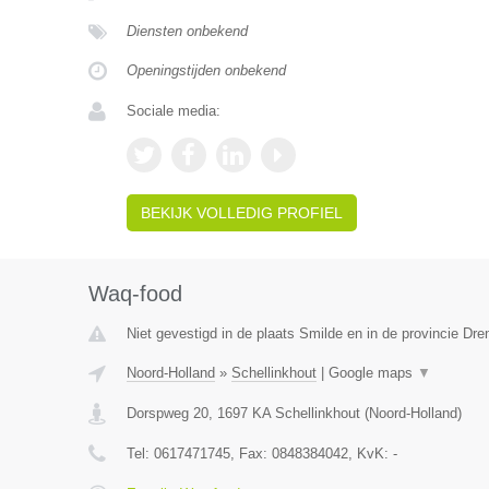
Diensten onbekend
Openingstijden onbekend
Sociale media:
BEKIJK VOLLEDIG PROFIEL
Waq-food
Niet gevestigd in de plaats Smilde en in de provincie Dre
Noord-Holland
»
Schellinkhout
|
Google maps
▼
Dorspweg 20
,
1697 KA
Schellinkhout
(
Noord-Holland
)
Tel:
0617471745
, Fax:
0848384042
, KvK:
-