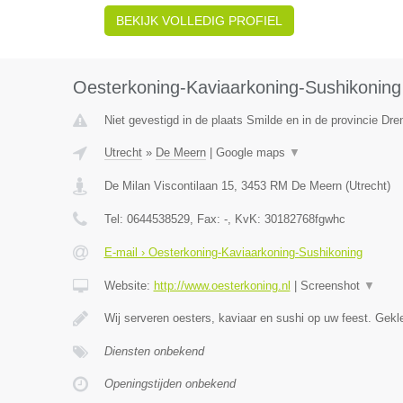
BEKIJK VOLLEDIG PROFIEL
Oesterkoning-Kaviaarkoning-Sushikoning
Niet gevestigd in de plaats Smilde en in de provincie Dre
Utrecht
»
De Meern
|
Google maps
▼
De Milan Viscontilaan 15
,
3453 RM
De Meern
(
Utrecht
)
Tel:
0644538529
, Fax:
-
, KvK:
30182768fgwhc
E-mail › Oesterkoning-Kaviaarkoning-Sushikoning
Website:
http://www.oesterkoning.nl
|
Screenshot
▼
Wij serveren oesters, kaviaar en sushi op uw feest. Gekl
Diensten onbekend
Openingstijden onbekend