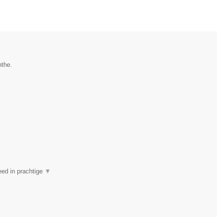
nthe.
eed in prachtige
▼