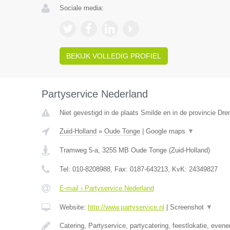
Sociale media:
BEKIJK VOLLEDIG PROFIEL
Partyservice Nederland
Niet gevestigd in de plaats Smilde en in de provincie Dre
Zuid-Holland
»
Oude Tonge
|
Google maps
▼
Tramweg 5-a
,
3255 MB
Oude Tonge
(
Zuid-Holland
)
Tel:
010-8208988
, Fax:
0187-643213
, KvK:
24349827
E-mail › Partyservice Nederland
Website:
http://www.partyservice.nl
|
Screenshot
▼
Catering, Partyservice, partycatering, feestlokatie, even