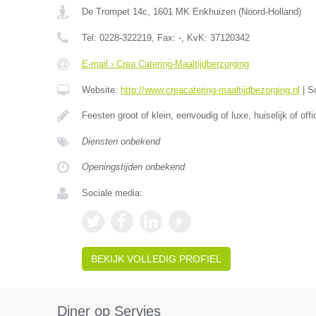
De Trompet 14c
,
1601 MK
Enkhuizen
(
Noord-Holland
)
Tel:
0228-322219
, Fax:
-
, KvK:
37120342
E-mail › Crea Catering-Maaltijdberzorging
Website:
http://www.creacatering-maaltijdbezorging.nl
|
S
Feesten groot of klein, eenvoudig of luxe, huiselijk of offi
Diensten onbekend
Openingstijden onbekend
Sociale media:
BEKIJK VOLLEDIG PROFIEL
Diner op Servies