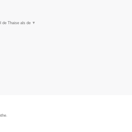
l de Thaise als de
▼
nthe.