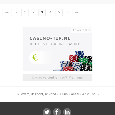
««
«
1
2
3
4
5
»
»»
Uw advertentie hier? Mail ons
Ik kwam, ik zocht, ik vond - Julius Caesar / 47 v.Chr. ;)