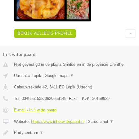
BEKIJK VOLLEDIG PROFIEL
In 't witte paard
Niet gevestigd in de plaats Smilde en in de provincie Drenthe.
Utrecht
»
Lopik
|
Google maps
▼
Cabauwsekade 42
,
3411 EC
Lopik
(
Utrecht
)
Tel:
0348551532/0620658149
, Fax:
-
, KvK:
30159929
E-mail › In 't witte paard
Website:
https://www.inhetwittepaard.nl
|
Screenshot
▼
Partycentrum
▼