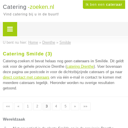
Ik ben een
cateraar
Catering
-zoeken.nl
Vind catering bij u in de buurt!
U bent nu hier:
Home
»
Drenthe
»
Smilde
Catering Smilde (3)
Catering-zoeken.nl bevat helaas nog geen
cateraars in Smilde
. Dit geldt
ook voor de gehele provincie Drenthe (
catering Drenthe
). Voer bovenaan
deze pagina uw postcode in voor de dichtstbijzijnde cateraars of ga naar
direct contact met cateraars
om via één e-mail in contact te komen met
meerdere cateraars tegelijk. Hieronder worden nu overige resultaten
getoond.
««
«
1
2
3
4
5
»
»»
Wereldzaak