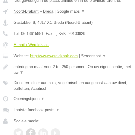
Niet gevestigd in de plaats Smilde en in de provincie Drenthe.
Noord-Brabant
»
Breda
|
Google maps
▼
Gastakker 8
,
4817 XC
Breda
(
Noord-Brabant
)
Tel:
06.13615881
, Fax:
-
, KvK:
20103829
E-mail › Wereldzaak
Website:
http://www.wereldzaak.com
|
Screenshot
▼
catering op maat voor 2 tot 250 personen. Op uw eigen locatie, met
uw
▼
Diensten: diner aan huis, vegetarisch en aangepast aan uw dieet,
buffetten, Aziatisch
Openingstijden
▼
Laatste facebook posts
▼
Sociale media: