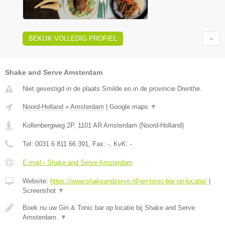
BEKIJK VOLLEDIG PROFIEL
Shake and Serve Amsterdam
Niet gevestigd in de plaats Smilde en in de provincie Drenthe.
Noord-Holland
»
Amsterdam
|
Google maps
▼
Kollenbergweg 2P
,
1101 AR
Amsterdam
(
Noord-Holland
)
Tel:
0031 6 811 66 391
, Fax:
-
, KvK:
-
E-mail › Shake and Serve Amsterdam
Website:
https://www.shakeandserve.nl/gin-tonic-bar-op-locatie/
|
Screenshot
▼
Boek nu uw Gin & Tonic bar op locatie bij Shake and Serve
Amsterdam.
▼