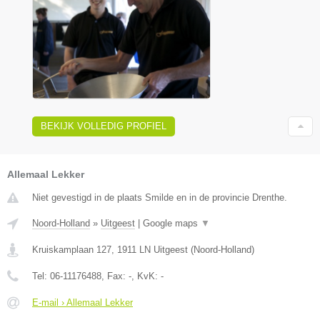
BEKIJK VOLLEDIG PROFIEL
Allemaal Lekker
Niet gevestigd in de plaats Smilde en in de provincie Drenthe.
Noord-Holland
»
Uitgeest
|
Google maps
▼
Kruiskamplaan 127
,
1911 LN
Uitgeest
(
Noord-Holland
)
Tel:
06-11176488
, Fax:
-
, KvK:
-
E-mail › Allemaal Lekker