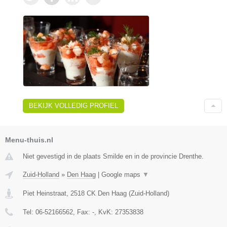
BEKIJK VOLLEDIG PROFIEL
Menu-thuis.nl
Niet gevestigd in de plaats Smilde en in de provincie Drenthe.
Zuid-Holland
»
Den Haag
|
Google maps
▼
Piet Heinstraat
,
2518 CK
Den Haag
(
Zuid-Holland
)
Tel:
06-52166562
, Fax:
-
, KvK:
27353838