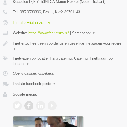
Kesselse Dijk 7
,
5398 CA
Maren Kessel
(
Noord-Brabant
)
Tel:
085 0530306
, Fax:
-
, KvK:
89701143
E-mail › Friet enzo B.V.
Website:
https://www.friet-enzo.nl/
|
Screenshot
▼
Friet enzo heeft een voordelige en gezellige frietwagen voor iedere
▼
Frietwagen op locatie, Partycatering, Catering, Frietkraam op
locatie,
▼
Openingstijden onbekend
Laatste facebook posts
▼
Sociale media: