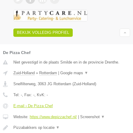
BEKIJK VOLLEDIG PROFIEL
De Pizza Chef
Niet gevestigd in de plaats Smilde en in de provincie Drenthe.
Zuid-Holland
»
Rotterdam
|
Google maps
▼
Snelfilterweg
,
3063 JG
Rotterdam
(
Zuid-Holland
)
Tel:
-
, Fax:
-
, KvK:
-
E-mail › De Pizza Chef
Website:
https://www.depizzachef.nl/
|
Screenshot
▼
Pizzabakkers op locatie
▼