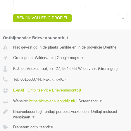
BEKIJK VOLLEDIG PROFIEL
Ontbijtservice Brievenbusontbijt
Niet gevestigd in de plaats Smilde en in de provincie Drenthe.
Groningen
»
Wildervank
|
Google maps
▼
K.J. de Vriezestraat, 27, 27
,
9648 HB
Wildervank
(
Groningen
)
Tel:
0616688744
, Fax:
-
, KvK:
-
E-mail › Ontbijtservice Brievenbusontbijt
Website:
https://brievenbusontbijt.nl/
|
Screenshot
▼
Brievenbusontbijt, ontbijt per post verzonden. Ontbijt inclusief
wenskaart
▼
Diensten: ontbijtservice