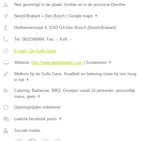
Niet gevestigd in de plaats Smilde en in de provincie Drenthe.
Noord-Brabant
»
Den Bosch
|
Google maps
▼
Hinthamerstraat 4
,
5243 GA
Den Bosch
(
Noord-Brabant
)
Tel:
0652348994
, Fax:
-
, KvK:
-
E-mail › De Gulle Gans
Website:
http://www.degullegans.com
|
Screenshot
▼
Welkom bij de Gulle Gans. Kwaliteit en beleving staan bij ons hoog
in het
▼
Catering, Barbecue, BBQ, Groepen vanaf 10 personen, persoonlijk
menu, geen
▼
Openingstijden onbekend
Laatste facebook posts
▼
Sociale media: