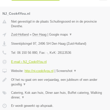
NJ_Cook4You.nl
Niet gevestigd in de plaats Schuilingsoord en in de provincie
Drenthe.
Zuid-Holland
»
Den Haag
|
Google maps
▼
Steentijdsingel 97
,
2496 SH
Den Haag
(
Zuid-Holland
)
Tel:
06 150 56 880
, Fax:
-
, KvK:
28113536
E-mail › NJ_Cook4You.nl
Website:
http://nj-cook4you.nl
|
Screenshot
▼
Of het nu gaat om een verjaardag, een jubileum of een ander
gezellig
▼
Catering, Kok aan huis, Diner aan huis, Buffet catering, Walking
dinner,
▼
Er wordt gewerkt op afspraak.