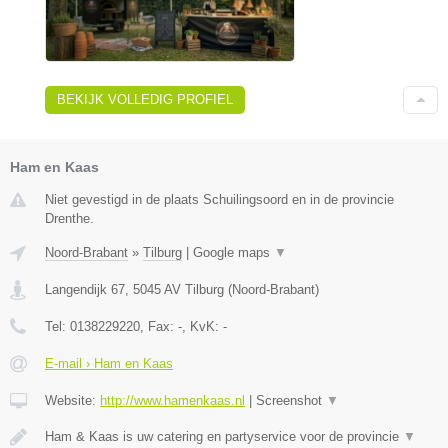
BEKIJK VOLLEDIG PROFIEL
Ham en Kaas
Niet gevestigd in de plaats Schuilingsoord en in de provincie
Drenthe.
Noord-Brabant
»
Tilburg
|
Google maps
▼
Langendijk 67
,
5045 AV
Tilburg
(
Noord-Brabant
)
Tel:
0138229220
, Fax:
-
, KvK:
-
E-mail › Ham en Kaas
Website:
http://www.hamenkaas.nl
|
Screenshot
▼
Ham & Kaas is uw catering en partyservice voor de provincie
▼