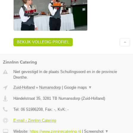
BEKIJK VOLLEDIG PROFIEL
ZinnInn Catering
Niet gevestigd in de plaats Schuilingsoord en in de provincie
Drenthe.
Zuid-Holland
»
Numansdorp
|
Google maps
▼
Händelstraat 35
,
3281 TB
Numansdorp
(
Zuid-Holland
)
Tel:
06 51986208
, Fax:
-
, KvK:
-
E-mail › ZinnInn Catering
Website:
https://www.zinninncatering.nl
|
Screenshot
▼