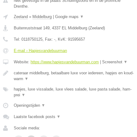
Niet gevestigd in de plaats Schuilingsoord en in de provincie
Drenthe.
Zeeland
»
Middelburg
|
Google maps
▼
Buitenruststraat 149
,
4337 EL
Middelburg
(
Zeeland
)
Tel:
0118750125
, Fax:
-
, KvK:
91595657
E-mail › Hapjesvandebuurman
Website:
https://www.hapjesvandebuurman.com
|
Screenshot
▼
cateraar middelburg, betaalbare luxe voor iedereen, hapjes en koud-
warm
▼
hapjes, luxe vissalade, luxe vlees salade, luxe pasta salade, ham-
prei
▼
Openingstijden
▼
Laatste facebook posts
▼
Sociale media: