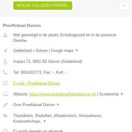
BEKIJK VOLLEDIG PROFIEL
Proeflokaal Duiven
Niet gevestigd in de plaats Schuilingsoord en in de provincie
Drenthe.
Gelderland
»
Duiven
|
Google maps
▼
Impact 71
,
6921 RZ
Duiven
(
Gelderland
)
Tel:
0651001773
, Fax:
-
, KvK:
-
E-mail › Proeflokaal Duiven
Website:
https://www.winkelproeflokaalduiven.nl/
|
Screenshot
▼
Over Proeflokaal Duiven
▼
Thuisdiners, Bruiloften, Afhaalmenu's, Amuseboxen,
Kookworkshops,
▼
Er wordt gewerkt op afspraak.