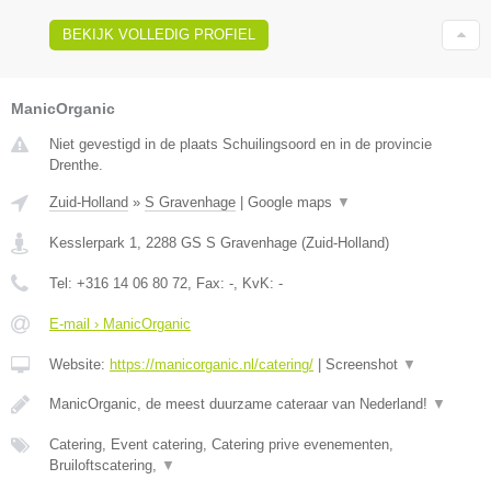
BEKIJK VOLLEDIG PROFIEL
ManicOrganic
Niet gevestigd in de plaats Schuilingsoord en in de provincie
Drenthe.
Zuid-Holland
»
S Gravenhage
|
Google maps
▼
Kesslerpark 1
,
2288 GS
S Gravenhage
(
Zuid-Holland
)
Tel:
+316 14 06 80 72
, Fax:
-
, KvK:
-
E-mail › ManicOrganic
Website:
https://manicorganic.nl/catering/
|
Screenshot
▼
ManicOrganic, de meest duurzame cateraar van Nederland!
▼
Catering, Event catering, Catering prive evenementen,
Bruiloftscatering,
▼