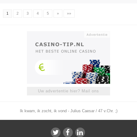
1
2
3
4
5
»
»»
Uw advertentie hier? Mail ons
Ik kwam, ik zocht, ik vond - Julius Caesar / 47 v.Chr. ;)