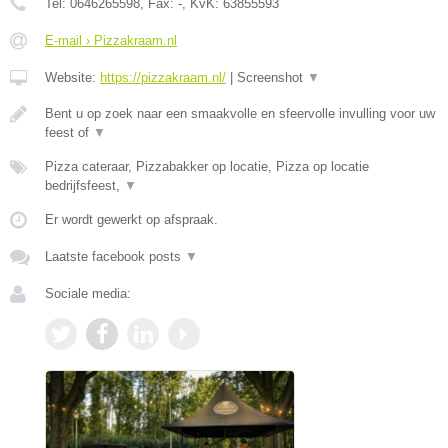
Tel:
0646265598
, Fax:
-
, KvK:
63855593
E-mail › Pizzakraam.nl
Website:
https://pizzakraam.nl/
|
Screenshot
▼
Bent u op zoek naar een smaakvolle en sfeervolle invulling voor uw
feest of
▼
Pizza cateraar, Pizzabakker op locatie, Pizza op locatie
bedrijfsfeest,
▼
Er wordt gewerkt op afspraak.
Laatste facebook posts
▼
Sociale media: