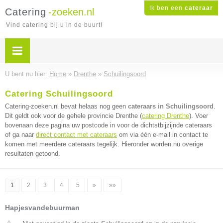
Ik ben een
cateraar
Catering
-zoeken.nl
Vind catering bij u in de buurt!
U bent nu hier:
Home
»
Drenthe
»
Schuilingsoord
Catering Schuilingsoord
Catering-zoeken.nl bevat helaas nog geen
cateraars in Schuilingsoord
.
Dit geldt ook voor de gehele provincie Drenthe (
catering Drenthe
). Voer
bovenaan deze pagina uw postcode in voor de dichtstbijzijnde cateraars
of ga naar
direct contact met cateraars
om via één e-mail in contact te
komen met meerdere cateraars tegelijk. Hieronder worden nu overige
resultaten getoond.
1
2
3
4
5
»
»»
Hapjesvandebuurman