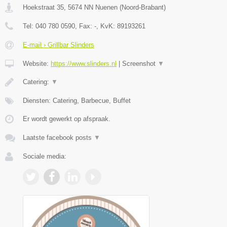
Hoekstraat 35
,
5674 NN
Nuenen
(
Noord-Brabant
)
Tel:
040 780 0590
, Fax:
-
, KvK:
89193261
E-mail › Grillbar Slinders
Website:
https://www.slinders.nl
|
Screenshot
▼
Catering:
▼
Diensten: Catering, Barbecue, Buffet
Er wordt gewerkt op afspraak.
Laatste facebook posts
▼
Sociale media: