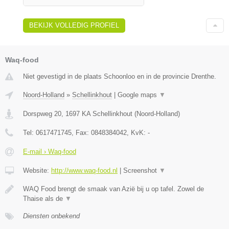
BEKIJK VOLLEDIG PROFIEL
Waq-food
Niet gevestigd in de plaats Schoonloo en in de provincie Drenthe.
Noord-Holland
»
Schellinkhout
|
Google maps
▼
Dorspweg 20
,
1697 KA
Schellinkhout
(
Noord-Holland
)
Tel:
0617471745
, Fax:
0848384042
, KvK:
-
E-mail › Waq-food
Website:
http://www.waq-food.nl
|
Screenshot
▼
WAQ Food brengt de smaak van Azië bij u op tafel. Zowel de
Thaise als de
▼
Diensten onbekend