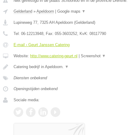
Niet gevestigd in de plaats Schoonloo en in de provincie Drenthe.
Gelderland
»
Apeldoorn
|
Google maps
▼
Lupineweg 77
,
7325 AH
Apeldoorn
(
Gelderland
)
Tel:
06-12213948
, Fax:
055-3603252
, KvK:
08117790
E-mail › Geurt Janssen Catering
Website:
http://www.catering-geurt.nl
|
Screenshot
▼
Catering bedrijf in Apeldoorn.
▼
Diensten onbekend
Openingstijden onbekend
Sociale media: