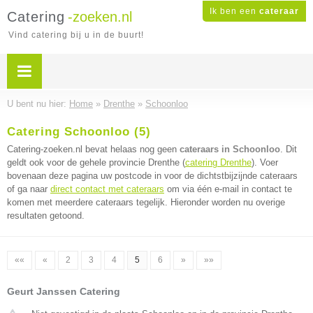
Ik ben een
cateraar
Catering
-zoeken.nl
Vind catering bij u in de buurt!
U bent nu hier:
Home
»
Drenthe
»
Schoonloo
Catering Schoonloo (5)
Catering-zoeken.nl bevat helaas nog geen
cateraars in Schoonloo
. Dit
geldt ook voor de gehele provincie Drenthe (
catering Drenthe
). Voer
bovenaan deze pagina uw postcode in voor de dichtstbijzijnde cateraars
of ga naar
direct contact met cateraars
om via één e-mail in contact te
komen met meerdere cateraars tegelijk. Hieronder worden nu overige
resultaten getoond.
««
«
2
3
4
5
6
»
»»
Geurt Janssen Catering