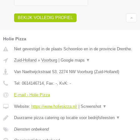
BEKIJK VOLLEDIG PROFIEL
Holie Pizza
Niet gevestigd in de plaats Schoonloo en in de provincie Drenthe.
Zuid-Holland
»
Voorburg
|
Google maps
▼
Van Naeltwijckstraat 53
,
2274 NW
Voorburg
(
Zuid-Holland
)
Tel:
0614146714
, Fax:
-
, KvK:
-
E-mail › Holie Pizza
Website:
https://www.holiepizza.nl/
|
Screenshot
▼
Duurzame pizza catering op locatie voor bedrijfsfeesten
▼
Diensten onbekend