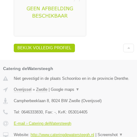
BEKIJK VOLLEDIG PROFIEL
Catering deWatersteegh
Niet gevestigd in de plaats Schoonloo en in de provincie Drenthe.
Overijssel
»
Zwolle
|
Google maps
▼
Campherbeeklaan 8
,
8024 BW
Zwolle
(
Overijssel
)
Tel:
0646333830
, Fax:
-
, KvK:
053014405
E-mail › Catering deWatersteegh
Website:
http://www.cateringdewatersteegh.nl
|
Screenshot
▼