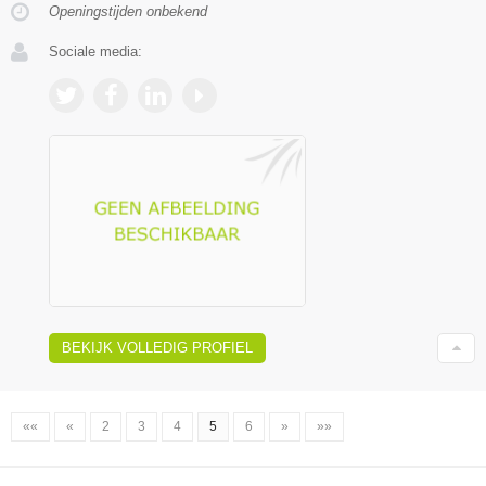
Openingstijden onbekend
Sociale media:
BEKIJK VOLLEDIG PROFIEL
««
«
2
3
4
5
6
»
»»