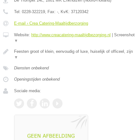
De Trompet 14c
,
1601 MK
Enkhuizen
(
Noord-Holland
)
Tel:
0228-322219
, Fax:
-
, KvK:
37120342
E-mail › Crea Catering-Maaltijdberzorging
Website:
http://www.creacatering-maaltijdbezorging.nl
|
Screenshot
▼
Feesten groot of klein, eenvoudig of luxe, huiselijk of officeel, zijn
▼
Diensten onbekend
Openingstijden onbekend
Sociale media: