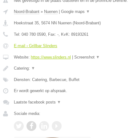
Niet gevestigd in de plaats Gasteren en in de provincie Drenthe.
Noord-Brabant
»
Nuenen
|
Google maps
▼
Hoekstraat 35
,
5674 NN
Nuenen
(
Noord-Brabant
)
Tel:
040 780 0590
, Fax:
-
, KvK:
89193261
E-mail › Grillbar Slinders
Website:
https://www.slinders.nl
|
Screenshot
▼
Catering:
▼
Diensten: Catering, Barbecue, Buffet
Er wordt gewerkt op afspraak.
Laatste facebook posts
▼
Sociale media: