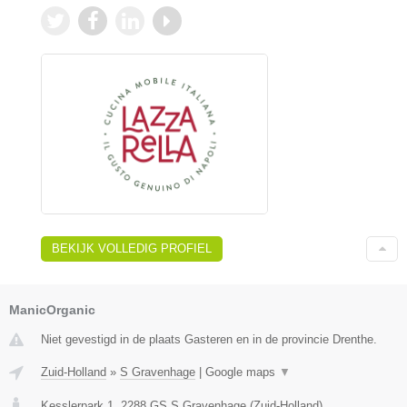
BEKIJK VOLLEDIG PROFIEL
ManicOrganic
Niet gevestigd in de plaats Gasteren en in de provincie Drenthe.
Zuid-Holland
»
S Gravenhage
|
Google maps
▼
Kesslerpark 1
,
2288 GS
S Gravenhage
(
Zuid-Holland
)