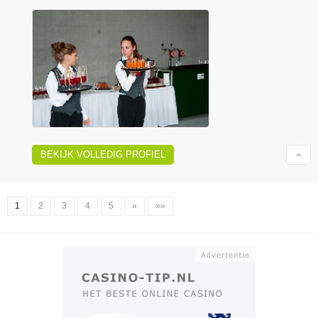
BEKIJK VOLLEDIG PROFIEL
1
2
3
4
5
»
»»