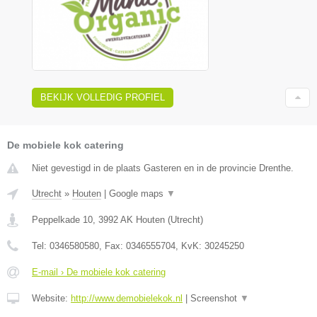
BEKIJK VOLLEDIG PROFIEL
De mobiele kok catering
Niet gevestigd in de plaats Gasteren en in de provincie Drenthe.
Utrecht
»
Houten
|
Google maps
▼
Peppelkade 10
,
3992 AK
Houten
(
Utrecht
)
Tel:
0346580580
, Fax:
0346555704
, KvK:
30245250
E-mail › De mobiele kok catering
Website:
http://www.demobielekok.nl
|
Screenshot
▼