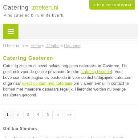
Ik ben een
cateraar
Catering
-zoeken.nl
Vind catering bij u in de buurt!
U bent nu hier:
Home
»
Drenthe
»
Gasteren
Catering Gasteren
Catering-zoeken.nl bevat helaas nog geen
cateraars in Gasteren
. Dit
geldt ook voor de gehele provincie Drenthe (
catering Drenthe
). Voer
bovenaan deze pagina uw postcode in voor de dichtstbijzijnde cateraars
of ga naar
direct contact met cateraars
om via één e-mail in contact te
komen met meerdere cateraars tegelijk. Hieronder worden nu overige
resultaten getoond.
1
2
3
4
5
»
»»
Grillbar Slinders