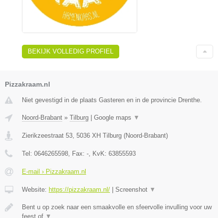
BEKIJK VOLLEDIG PROFIEL
Pizzakraam.nl
Niet gevestigd in de plaats Gasteren en in de provincie Drenthe.
Noord-Brabant
»
Tilburg
|
Google maps
▼
Zierikzeestraat 53
,
5036 XH
Tilburg
(
Noord-Brabant
)
Tel:
0646265598
, Fax:
-
, KvK:
63855593
E-mail › Pizzakraam.nl
Website:
https://pizzakraam.nl/
|
Screenshot
▼
Bent u op zoek naar een smaakvolle en sfeervolle invulling voor uw
feest of
▼