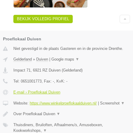
BEKIJK VOLLEDIG PROFIEL
Proeflokaal Duiven
Niet gevestigd in de plaats Gasteren en in de provincie Drenthe.
Gelderland
»
Duiven
|
Google maps
▼
Impact 71
,
6921 RZ
Duiven
(
Gelderland
)
Tel:
0651001773
, Fax:
-
, KvK:
-
E-mail › Proeflokaal Duiven
Website:
https://www.winkelproeflokaalduiven.nl/
|
Screenshot
▼
Over Proeflokaal Duiven
▼
Thuisdiners, Bruiloften, Afhaalmenu's, Amuseboxen,
Kookworkshops,
▼