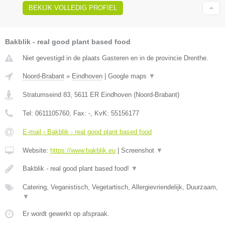
BEKIJK VOLLEDIG PROFIEL
Bakblik - real good plant based food
Niet gevestigd in de plaats Gasteren en in de provincie Drenthe.
Noord-Brabant
»
Eindhoven
|
Google maps
▼
Stratumseind 83
,
5611 ER
Eindhoven
(
Noord-Brabant
)
Tel:
0611105760
, Fax:
-
, KvK:
55156177
E-mail › Bakblik - real good plant based food
Website:
https://www.bakblik.eu
|
Screenshot
▼
Bakblik - real good plant based food!
▼
Catering, Veganistisch, Vegetartisch, Allergievriendelijk, Duurzaam,
▼
Er wordt gewerkt op afspraak.