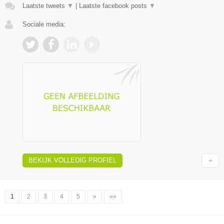
Laatste tweets
▼
|
Laatste facebook posts
▼
Sociale media:
BEKIJK VOLLEDIG PROFIEL
1
2
3
4
5
»
»»