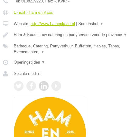
Tel:
0138229220
, Fax:
-
, KvK:
-
E-mail › Ham en Kaas
Website:
http://www.hamenkaas.nl
|
Screenshot
▼
Ham & Kaas is uw catering en partyservice voor de provincie
▼
Barbecue, Catering, Partyverhuur, Buffetten, Hapjes, Tapas,
Evenementen,
▼
Openingstijden
▼
Sociale media: