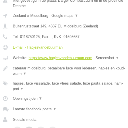
Niet gevestigd in de plaats Barger Compascuum en in de provincie
Drenthe.
Zeeland
»
Middelburg
|
Google maps
▼
Buitenruststraat 149
,
4337 EL
Middelburg
(
Zeeland
)
Tel:
0118750125
, Fax:
-
, KvK:
91595657
E-mail › Hapjesvandebuurman
Website:
https://www.hapjesvandebuurman.com
|
Screenshot
▼
cateraar middelburg, betaalbare luxe voor iedereen, hapjes en koud-
warm
▼
hapjes, luxe vissalade, luxe vlees salade, luxe pasta salade, ham-
prei
▼
Openingstijden
▼
Laatste facebook posts
▼
Sociale media: