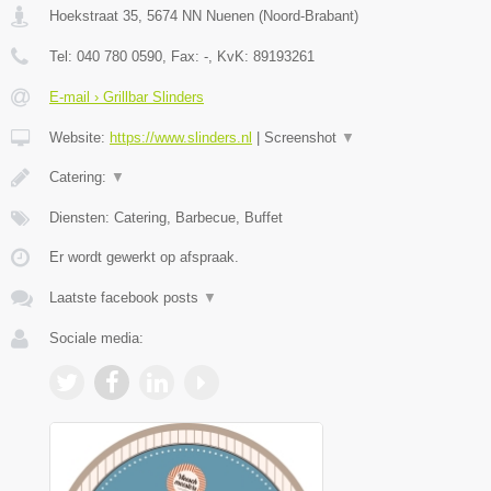
Hoekstraat 35
,
5674 NN
Nuenen
(
Noord-Brabant
)
Tel:
040 780 0590
, Fax:
-
, KvK:
89193261
E-mail › Grillbar Slinders
Website:
https://www.slinders.nl
|
Screenshot
▼
Catering:
▼
Diensten: Catering, Barbecue, Buffet
Er wordt gewerkt op afspraak.
Laatste facebook posts
▼
Sociale media: