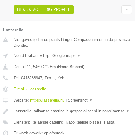
BEKIJK VOLLEDIG PROFIEL
Lazzarella
Niet gevestigd in de plaats Barger Compascuum en in de provincie
Drenthe.
Noord-Brabant
»
Erp
|
Google maps
▼
Den uil 11
,
5469 CG
Erp
(
Noord-Brabant
)
Tel:
0413288647
, Fax:
-
, KvK:
-
E-mail › Lazzarella
Website:
https://lazzarella.nl/
|
Screenshot
▼
Lazzarella Italiaanse catering is gespecialiseerd in napolitaanse
▼
Diensten: Italiaanse catering, Napolitaanse pizza's, Pasta
Er wordt gewerkt op afspraak.