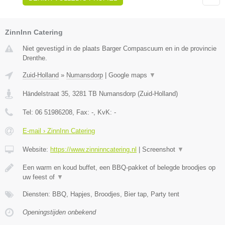
ZinnInn Catering
Niet gevestigd in de plaats Barger Compascuum en in de provincie
Drenthe.
Zuid-Holland
»
Numansdorp
|
Google maps
▼
Händelstraat 35
,
3281 TB
Numansdorp
(
Zuid-Holland
)
Tel:
06 51986208
, Fax:
-
, KvK:
-
E-mail › ZinnInn Catering
Website:
https://www.zinninncatering.nl
|
Screenshot
▼
Een warm en koud buffet, een BBQ-pakket of belegde broodjes op
uw feest of
▼
Diensten: BBQ, Hapjes, Broodjes, Bier tap, Party tent
Openingstijden onbekend