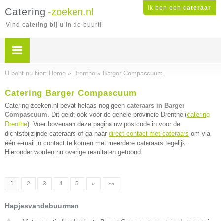
Ik ben een
cateraar
Catering
-zoeken.nl
Vind catering bij u in de buurt!
U bent nu hier:
Home
»
Drenthe
»
Barger Compascuum
Catering Barger Compascuum
Catering-zoeken.nl bevat helaas nog geen
cateraars in Barger
Compascuum
. Dit geldt ook voor de gehele provincie Drenthe (
catering
Drenthe
). Voer bovenaan deze pagina uw postcode in voor de
dichtstbijzijnde cateraars of ga naar
direct contact met cateraars
om via
één e-mail in contact te komen met meerdere cateraars tegelijk.
Hieronder worden nu overige resultaten getoond.
1
2
3
4
5
»
»»
Hapjesvandebuurman