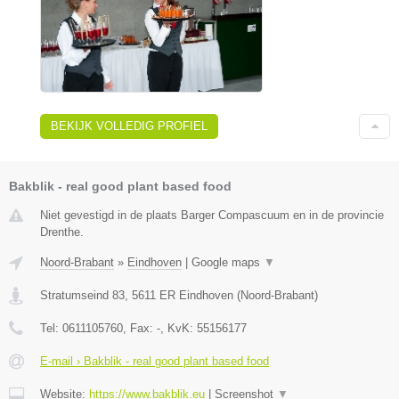
BEKIJK VOLLEDIG PROFIEL
Bakblik - real good plant based food
Niet gevestigd in de plaats Barger Compascuum en in de provincie
Drenthe.
Noord-Brabant
»
Eindhoven
|
Google maps
▼
Stratumseind 83
,
5611 ER
Eindhoven
(
Noord-Brabant
)
Tel:
0611105760
, Fax:
-
, KvK:
55156177
E-mail › Bakblik - real good plant based food
Website:
https://www.bakblik.eu
|
Screenshot
▼