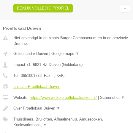
BEKIJK VOLLEDIG PROFIEL
Proeflokaal Duiven
Niet gevestigd in de plaats Barger Compascuum en in de provincie
Drenthe.
Gelderland
»
Duiven
|
Google maps
▼
Impact 71
,
6921 RZ
Duiven
(
Gelderland
)
Tel:
0651001773
, Fax:
-
, KvK:
-
E-mail › Proeflokaal Duiven
Website:
https://www.winkelproeflokaalduiven.nl/
|
Screenshot
▼
Over Proeflokaal Duiven
▼
Thuisdiners, Bruiloften, Afhaalmenu's, Amuseboxen,
Kookworkshops,
▼