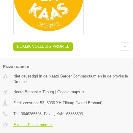
BEKIJK VOLLEDIG PROFIEL
Pizzakraam.nl
Niet gevestigd in de plaats Barger Compascuum en in de provincie
Drenthe.
Noord-Brabant
»
Tilburg
|
Google maps
▼
Zierikzeestraat 53
,
5036 XH
Tilburg
(
Noord-Brabant
)
Tel:
0646265598
, Fax:
-
, KvK:
63855593
E-mail › Pizzakraam.nl