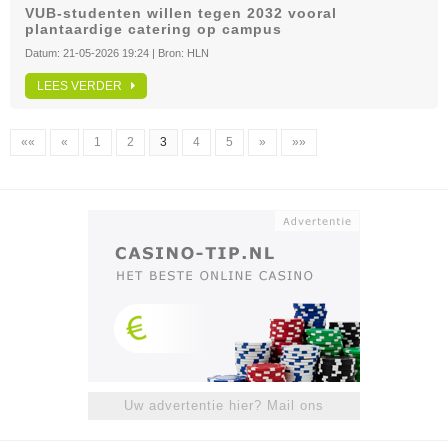
VUB-studenten willen tegen 2032 vooral
plantaardige catering op campus
Datum:
21-05-2026 19:24
| Bron:
HLN
LEES VERDER
««
«
1
2
3
4
5
»
»»
Uw advertentie hier? Mail ons