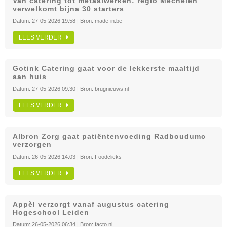
Van catering tot metaalwerken: regio Mechelen
verwelkomt bijna 30 starters
Datum:
27-05-2026 19:58
| Bron:
made-in.be
LEES VERDER
Gotink Catering gaat voor de lekkerste maaltijd
aan huis
Datum:
27-05-2026 09:30
| Bron:
brugnieuws.nl
LEES VERDER
Albron Zorg gaat patiëntenvoeding Radboudumc
verzorgen
Datum:
26-05-2026 14:03
| Bron:
Foodclicks
LEES VERDER
Appèl verzorgt vanaf augustus catering
Hogeschool Leiden
Datum:
26-05-2026 06:34
| Bron:
facto.nl