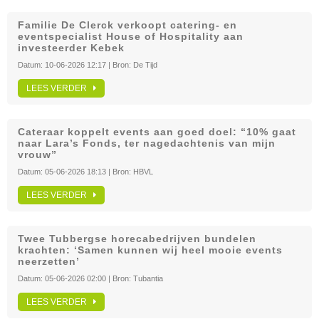
Familie De Clerck verkoopt catering- en
eventspecialist House of Hospitality aan
investeerder Kebek
Datum:
10-06-2026 12:17
| Bron:
De Tijd
LEES VERDER
Cateraar koppelt events aan goed doel: “10% gaat
naar Lara’s Fonds, ter nagedachtenis van mijn
vrouw”
Datum:
05-06-2026 18:13
| Bron:
HBVL
LEES VERDER
Twee Tubbergse horecabedrijven bundelen
krachten: ‘Samen kunnen wij heel mooie events
neerzetten’
Datum:
05-06-2026 02:00
| Bron:
Tubantia
LEES VERDER