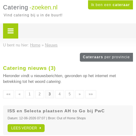
Ik ben een
cateraar
Catering
-zoeken.nl
Vind catering bij u in de buurt!
U bent nu hier:
Home
»
Nieuws
Cateraars
per provincie
Catering nieuws (3)
Hieronder vindt u nieuwsberichten, gevonden op het internet met
betrekking tot het woord
catering
.
««
«
1
2
3
4
5
»
»»
ISS en Selecta plaatsen AH to Go bij PwC
Datum:
12-06-2026 07:07
| Bron:
Out of Home Shops
LEES VERDER