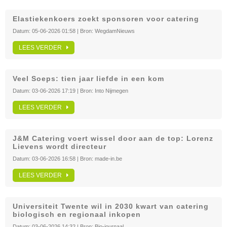
Elastiekenkoers zoekt sponsoren voor catering
Datum:
05-06-2026 01:58
| Bron:
WegdamNieuws
LEES VERDER
Veel Soeps: tien jaar liefde in een kom
Datum:
03-06-2026 17:19
| Bron:
Into Nijmegen
LEES VERDER
J&M Catering voert wissel door aan de top: Lorenz
Lievens wordt directeur
Datum:
03-06-2026 16:58
| Bron:
made-in.be
LEES VERDER
Universiteit Twente wil in 2030 kwart van catering
biologisch en regionaal inkopen
Datum:
03-06-2026 14:32
| Bron:
Bio-journaal