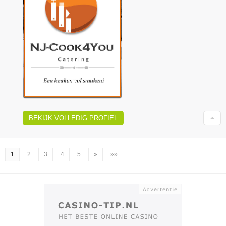
BEKIJK VOLLEDIG PROFIEL
1
2
3
4
5
»
»»