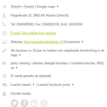
Utrecht
»
Houten
|
Google maps
▼
Peppelkade 10
,
3992 AK
Houten
(
Utrecht
)
Tel:
0346580580
, Fax:
0346555704
, KvK:
30245250
E-mail › De mobiele kok catering
Website:
http://www.demobielekok.nl
|
Screenshot
▼
We bestaan nu 18 jaar en hebben een uitgebreide klantenkring in de
regio
▼
party catering, cateraar, belegde broodjes / complete lunches, BBQ
op
▼
Er wordt gewerkt op afspraak.
Laatste tweets
▼
|
Laatste facebook posts
▼
Sociale media: