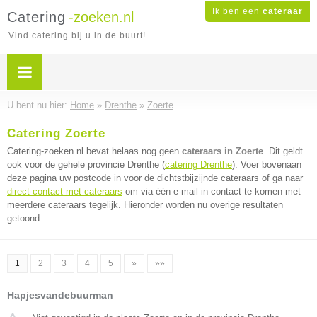
Ik ben een
cateraar
Catering
-zoeken.nl
Vind catering bij u in de buurt!
U bent nu hier:
Home
»
Drenthe
»
Zoerte
Catering Zoerte
Catering-zoeken.nl bevat helaas nog geen
cateraars in Zoerte
. Dit geldt
ook voor de gehele provincie Drenthe (
catering Drenthe
). Voer bovenaan
deze pagina uw postcode in voor de dichtstbijzijnde cateraars of ga naar
direct contact met cateraars
om via één e-mail in contact te komen met
meerdere cateraars tegelijk. Hieronder worden nu overige resultaten
getoond.
1
2
3
4
5
»
»»
Hapjesvandebuurman