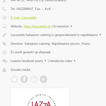
Den uil 11
,
5469 CG
Erp
(
Noord-Brabant
)
Tel:
0413288647
, Fax:
-
, KvK:
-
E-mail › Lazzarella
Website:
https://lazzarella.nl/
|
Screenshot
▼
Lazzarella Italiaanse catering is gespecialiseerd in napolitaanse
▼
Diensten: Italiaanse catering, Napolitaanse pizza's, Pasta
Er wordt gewerkt op afspraak.
Laatste facebook posts
▼
|
Introductie video
▼
Sociale media: