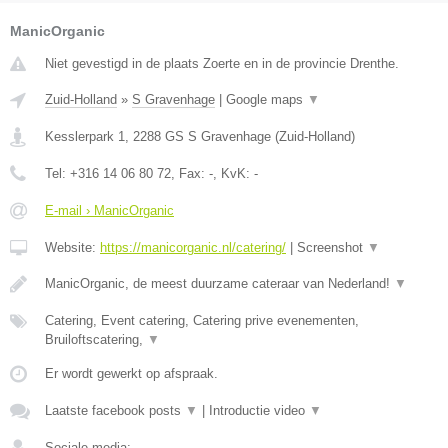
ManicOrganic
Niet gevestigd in de plaats Zoerte en in de provincie Drenthe.
Zuid-Holland
»
S Gravenhage
|
Google maps
▼
Kesslerpark 1
,
2288 GS
S Gravenhage
(
Zuid-Holland
)
Tel:
+316 14 06 80 72
, Fax:
-
, KvK:
-
E-mail › ManicOrganic
Website:
https://manicorganic.nl/catering/
|
Screenshot
▼
ManicOrganic, de meest duurzame cateraar van Nederland!
▼
Catering, Event catering, Catering prive evenementen,
Bruiloftscatering,
▼
Er wordt gewerkt op afspraak.
Laatste facebook posts
▼
|
Introductie video
▼
Sociale media: