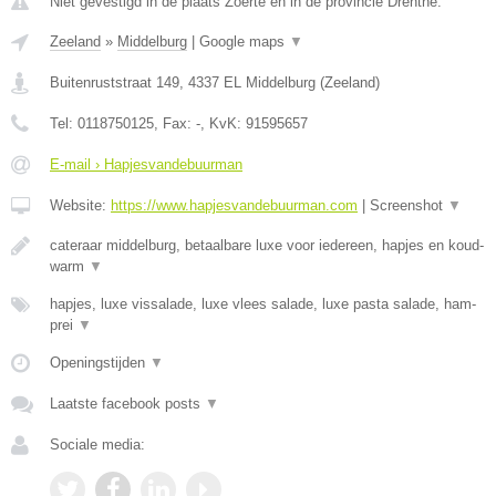
Niet gevestigd in de plaats Zoerte en in de provincie Drenthe.
Zeeland
»
Middelburg
|
Google maps
▼
Buitenruststraat 149
,
4337 EL
Middelburg
(
Zeeland
)
Tel:
0118750125
, Fax:
-
, KvK:
91595657
E-mail › Hapjesvandebuurman
Website:
https://www.hapjesvandebuurman.com
|
Screenshot
▼
cateraar middelburg, betaalbare luxe voor iedereen, hapjes en koud-
warm
▼
hapjes, luxe vissalade, luxe vlees salade, luxe pasta salade, ham-
prei
▼
Openingstijden
▼
Laatste facebook posts
▼
Sociale media: