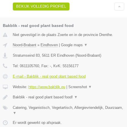
BEKIJK VOLLEDIG PROFIEL
Bakblik - real good plant based food
Niet gevestigd in de plaats Zoerte en in de provincie Drenthe.
Noord-Brabant
»
Eindhoven
|
Google maps
▼
Stratumseind 83
,
5611 ER
Eindhoven
(
Noord-Brabant
)
Tel:
0611105760
, Fax:
-
, KvK:
55156177
E-mail › Bakblik - real good plant based food
Website:
https://www.bakblik.eu
|
Screenshot
▼
Bakblik - real good plant based food!
▼
Catering, Veganistisch, Vegetartisch, Allergievriendelijk, Duurzaam,
▼
Er wordt gewerkt op afspraak.