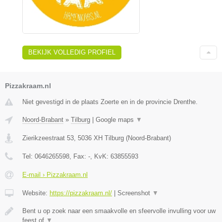
BEKIJK VOLLEDIG PROFIEL
Pizzakraam.nl
Niet gevestigd in de plaats Zoerte en in de provincie Drenthe.
Noord-Brabant
»
Tilburg
|
Google maps
▼
Zierikzeestraat 53
,
5036 XH
Tilburg
(
Noord-Brabant
)
Tel:
0646265598
, Fax:
-
, KvK:
63855593
E-mail › Pizzakraam.nl
Website:
https://pizzakraam.nl/
|
Screenshot
▼
Bent u op zoek naar een smaakvolle en sfeervolle invulling voor uw
feest of
▼