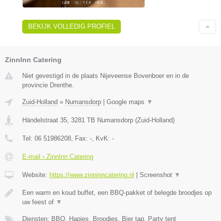
BEKIJK VOLLEDIG PROFIEL
ZinnInn Catering
Niet gevestigd in de plaats Nijeveense Bovenboer en in de
provincie Drenthe.
Zuid-Holland
»
Numansdorp
|
Google maps
▼
Händelstraat 35
,
3281 TB
Numansdorp
(
Zuid-Holland
)
Tel:
06 51986208
, Fax:
-
, KvK:
-
E-mail › ZinnInn Catering
Website:
https://www.zinninncatering.nl
|
Screenshot
▼
Een warm en koud buffet, een BBQ-pakket of belegde broodjes op
uw feest of
▼
Diensten: BBQ, Hapjes, Broodjes, Bier tap, Party tent