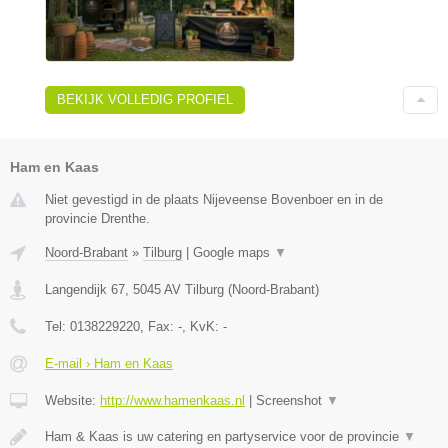
BEKIJK VOLLEDIG PROFIEL
Ham en Kaas
Niet gevestigd in de plaats Nijeveense Bovenboer en in de
provincie Drenthe.
Noord-Brabant
»
Tilburg
|
Google maps
▼
Langendijk 67
,
5045 AV
Tilburg
(
Noord-Brabant
)
Tel:
0138229220
, Fax:
-
, KvK:
-
E-mail › Ham en Kaas
Website:
http://www.hamenkaas.nl
|
Screenshot
▼
Ham & Kaas is uw catering en partyservice voor de provincie
▼