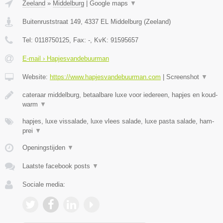
Zeeland
»
Middelburg
|
Google maps
▼
Buitenruststraat 149
,
4337 EL
Middelburg
(
Zeeland
)
Tel:
0118750125
, Fax:
-
, KvK:
91595657
E-mail › Hapjesvandebuurman
Website:
https://www.hapjesvandebuurman.com
|
Screenshot
▼
cateraar middelburg, betaalbare luxe voor iedereen, hapjes en koud-
warm
▼
hapjes, luxe vissalade, luxe vlees salade, luxe pasta salade, ham-
prei
▼
Openingstijden
▼
Laatste facebook posts
▼
Sociale media: