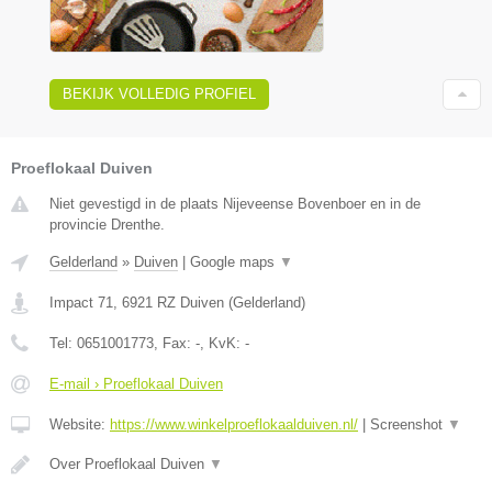
BEKIJK VOLLEDIG PROFIEL
Proeflokaal Duiven
Niet gevestigd in de plaats Nijeveense Bovenboer en in de
provincie Drenthe.
Gelderland
»
Duiven
|
Google maps
▼
Impact 71
,
6921 RZ
Duiven
(
Gelderland
)
Tel:
0651001773
, Fax:
-
, KvK:
-
E-mail › Proeflokaal Duiven
Website:
https://www.winkelproeflokaalduiven.nl/
|
Screenshot
▼
Over Proeflokaal Duiven
▼