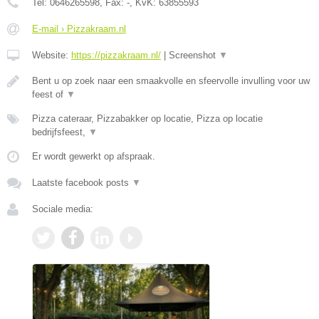
Tel:
0646265598
, Fax:
-
, KvK:
63855593
E-mail › Pizzakraam.nl
Website:
https://pizzakraam.nl/
|
Screenshot
▼
Bent u op zoek naar een smaakvolle en sfeervolle invulling voor uw
feest of
▼
Pizza cateraar, Pizzabakker op locatie, Pizza op locatie
bedrijfsfeest,
▼
Er wordt gewerkt op afspraak.
Laatste facebook posts
▼
Sociale media: