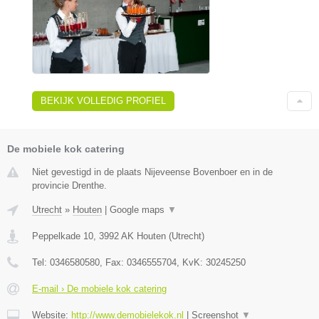
BEKIJK VOLLEDIG PROFIEL
De mobiele kok catering
Niet gevestigd in de plaats Nijeveense Bovenboer en in de
provincie Drenthe.
Utrecht
»
Houten
|
Google maps
▼
Peppelkade 10
,
3992 AK
Houten
(
Utrecht
)
Tel:
0346580580
, Fax:
0346555704
, KvK:
30245250
E-mail › De mobiele kok catering
Website:
http://www.demobielekok.nl
|
Screenshot
▼