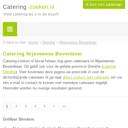
Ik ben een
cateraar
Catering
-zoeken.nl
Vind catering bij u in de buurt!
U bent nu hier:
Home
»
Drenthe
»
Nijeveense Bovenboer
Catering Nijeveense Bovenboer
Catering-zoeken.nl bevat helaas nog geen
cateraars in Nijeveense
Bovenboer
. Dit geldt ook voor de gehele provincie Drenthe (
catering
Drenthe
). Voer bovenaan deze pagina uw postcode in voor de
dichtstbijzijnde cateraars of ga naar
direct contact met cateraars
om via
één e-mail in contact te komen met meerdere cateraars tegelijk.
Hieronder worden nu overige resultaten getoond.
1
2
3
4
5
»
»»
Grillbar Slinders