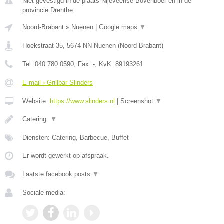
Niet gevestigd in de plaats Nijeveense Bovenboer en in de
provincie Drenthe.
Noord-Brabant
»
Nuenen
|
Google maps
▼
Hoekstraat 35
,
5674 NN
Nuenen
(
Noord-Brabant
)
Tel:
040 780 0590
, Fax:
-
, KvK:
89193261
E-mail › Grillbar Slinders
Website:
https://www.slinders.nl
|
Screenshot
▼
Catering:
▼
Diensten: Catering, Barbecue, Buffet
Er wordt gewerkt op afspraak.
Laatste facebook posts
▼
Sociale media: