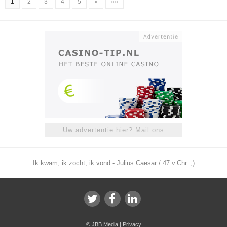
1
2
3
4
5
»
»»
Uw advertentie hier? Mail ons
Ik kwam, ik zocht, ik vond - Julius Caesar / 47 v.Chr. ;)
©
JBB Media
|
Privacy