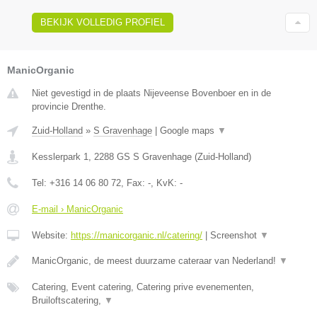
BEKIJK VOLLEDIG PROFIEL
ManicOrganic
Niet gevestigd in de plaats Nijeveense Bovenboer en in de
provincie Drenthe.
Zuid-Holland
»
S Gravenhage
|
Google maps
▼
Kesslerpark 1
,
2288 GS
S Gravenhage
(
Zuid-Holland
)
Tel:
+316 14 06 80 72
, Fax:
-
, KvK:
-
E-mail › ManicOrganic
Website:
https://manicorganic.nl/catering/
|
Screenshot
▼
ManicOrganic, de meest duurzame cateraar van Nederland!
▼
Catering, Event catering, Catering prive evenementen,
Bruiloftscatering,
▼