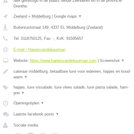
Niet gevestigd in de plaats Nieuw Zwinderen en in de provincie
Drenthe.
Zeeland
»
Middelburg
|
Google maps
▼
Buitenruststraat 149
,
4337 EL
Middelburg
(
Zeeland
)
Tel:
0118750125
, Fax:
-
, KvK:
91595657
E-mail › Hapjesvandebuurman
Website:
https://www.hapjesvandebuurman.com
|
Screenshot
▼
cateraar middelburg, betaalbare luxe voor iedereen, hapjes en koud-
warm
▼
hapjes, luxe vissalade, luxe vlees salade, luxe pasta salade, ham-
prei
▼
Openingstijden
▼
Laatste facebook posts
▼
Sociale media: