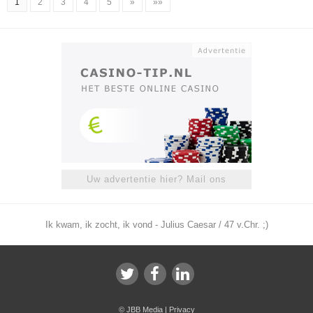
1
2
3
4
5
»
»»
Uw advertentie hier? Mail ons
Ik kwam, ik zocht, ik vond - Julius Caesar / 47 v.Chr. ;)
©
JBB Media
|
Privacy