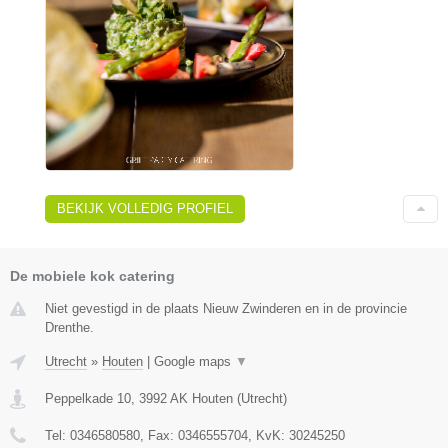
BEKIJK VOLLEDIG PROFIEL
De mobiele kok catering
Niet gevestigd in de plaats Nieuw Zwinderen en in de provincie
Drenthe.
Utrecht
»
Houten
|
Google maps
▼
Peppelkade 10
,
3992 AK
Houten
(
Utrecht
)
Tel:
0346580580
, Fax:
0346555704
, KvK:
30245250