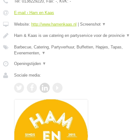
Tel:
0138229220
, Fax:
-
, KvK:
-
E-mail › Ham en Kaas
Website:
http://www.hamenkaas.nl
|
Screenshot
▼
Ham & Kaas is uw catering en partyservice voor de provincie
▼
Barbecue, Catering, Partyverhuur, Buffetten, Hapjes, Tapas,
Evenementen,
▼
Openingstijden
▼
Sociale media: