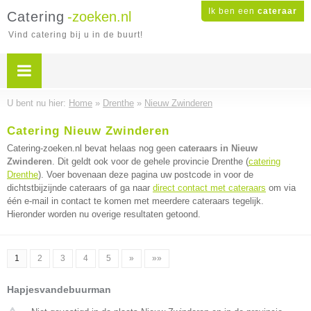
Ik ben een
cateraar
Catering
-zoeken.nl
Vind catering bij u in de buurt!
U bent nu hier:
Home
»
Drenthe
»
Nieuw Zwinderen
Catering Nieuw Zwinderen
Catering-zoeken.nl bevat helaas nog geen
cateraars in Nieuw
Zwinderen
. Dit geldt ook voor de gehele provincie Drenthe (
catering
Drenthe
). Voer bovenaan deze pagina uw postcode in voor de
dichtstbijzijnde cateraars of ga naar
direct contact met cateraars
om via
één e-mail in contact te komen met meerdere cateraars tegelijk.
Hieronder worden nu overige resultaten getoond.
1
2
3
4
5
»
»»
Hapjesvandebuurman