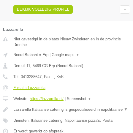
BEKIJK VOLLEDIG PROFIEL
Lazzarella
Niet gevestigd in de plaats Nieuw Zwinderen en in de provincie
Drenthe.
Noord-Brabant
»
Erp
|
Google maps
▼
Den uil 11
,
5469 CG
Erp
(
Noord-Brabant
)
Tel:
0413288647
, Fax:
-
, KvK:
-
E-mail › Lazzarella
Website:
https://lazzarella.nl/
|
Screenshot
▼
Lazzarella Italiaanse catering is gespecialiseerd in napolitaanse
▼
Diensten: Italiaanse catering, Napolitaanse pizza's, Pasta
Er wordt gewerkt op afspraak.