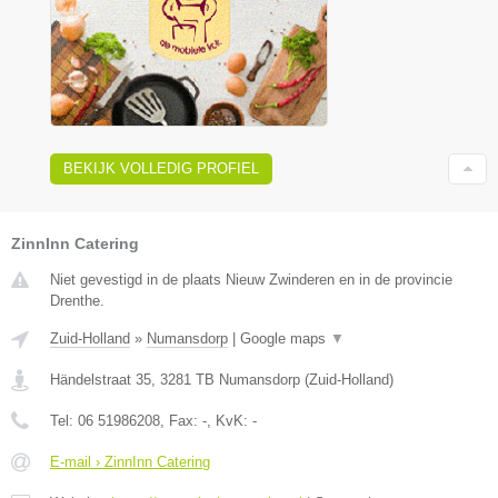
BEKIJK VOLLEDIG PROFIEL
ZinnInn Catering
Niet gevestigd in de plaats Nieuw Zwinderen en in de provincie
Drenthe.
Zuid-Holland
»
Numansdorp
|
Google maps
▼
Händelstraat 35
,
3281 TB
Numansdorp
(
Zuid-Holland
)
Tel:
06 51986208
, Fax:
-
, KvK:
-
E-mail › ZinnInn Catering