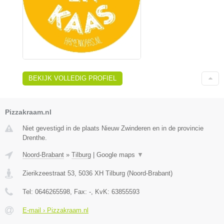
BEKIJK VOLLEDIG PROFIEL
Pizzakraam.nl
Niet gevestigd in de plaats Nieuw Zwinderen en in de provincie
Drenthe.
Noord-Brabant
»
Tilburg
|
Google maps
▼
Zierikzeestraat 53
,
5036 XH
Tilburg
(
Noord-Brabant
)
Tel:
0646265598
, Fax:
-
, KvK:
63855593
E-mail › Pizzakraam.nl