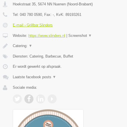
Hoekstraat 35
,
5674 NN
Nuenen
(
Noord-Brabant
)
Tel:
040 780 0590
, Fax:
-
, KvK:
89193261
E-mail › Grillbar Slinders
Website:
https://www.slinders.nl
|
Screenshot
▼
Catering:
▼
Diensten: Catering, Barbecue, Buffet
Er wordt gewerkt op afspraak.
Laatste facebook posts
▼
Sociale media: