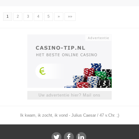
1
2
3
4
5
»
»»
Uw advertentie hier? Mail ons
Ik kwam, ik zocht, ik vond - Julius Caesar / 47 v.Chr. ;)