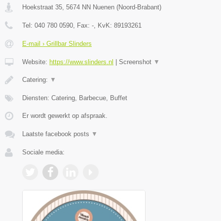
Hoekstraat 35
,
5674 NN
Nuenen
(
Noord-Brabant
)
Tel:
040 780 0590
, Fax:
-
, KvK:
89193261
E-mail › Grillbar Slinders
Website:
https://www.slinders.nl
|
Screenshot
▼
Catering:
▼
Diensten: Catering, Barbecue, Buffet
Er wordt gewerkt op afspraak.
Laatste facebook posts
▼
Sociale media: