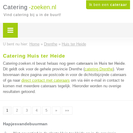
Ik ben een
cateraar
Catering
-zoeken.nl
Vind catering bij u in de buurt!
U bent nu hier:
Home
»
Drenthe
»
Huis ter Heide
Catering Huis ter Heide
Catering-zoeken.nl bevat helaas nog geen
cateraars in Huis ter Heide
.
Dit geldt ook voor de gehele provincie Drenthe (
catering Drenthe
). Voer
bovenaan deze pagina uw postcode in voor de dichtstbijzijnde cateraars
of ga naar
direct contact met cateraars
om via één e-mail in contact te
komen met meerdere cateraars tegelijk. Hieronder worden nu overige
resultaten getoond.
1
2
3
4
5
»
»»
Hapjesvandebuurman