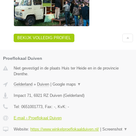
BEKIJK VOLLEDIG PROFIEL
Proeflokaal Duiven
Niet gevestigd in de plaats Huis ter Heide en in de provincie
Drenthe.
Gelderland
»
Duiven
|
Google maps
▼
Impact 71
,
6921 RZ
Duiven
(
Gelderland
)
Tel:
0651001773
, Fax:
-
, KvK:
-
E-mail › Proeflokaal Duiven
Website:
https://www.winkelproeflokaalduiven.nl/
|
Screenshot
▼