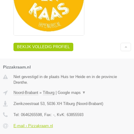
BEKIJK VOLLEDIG PROFIEL
Pizzakraam.nl
Niet gevestigd in de plaats Huis ter Heide en in de provincie
Drenthe.
Noord-Brabant
»
Tilburg
|
Google maps
▼
Zierikzeestraat 53
,
5036 XH
Tilburg
(
Noord-Brabant
)
Tel:
0646265598
, Fax:
-
, KvK:
63855593
E-mail › Pizzakraam.nl