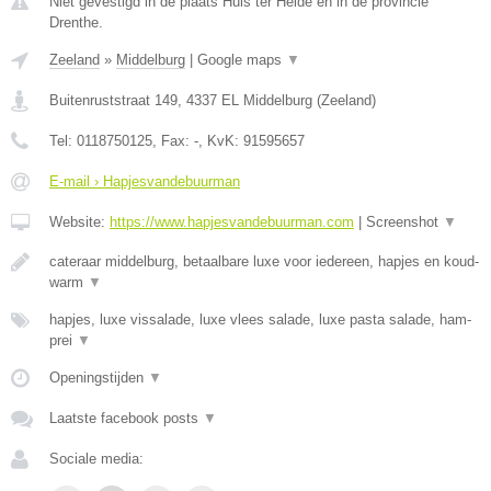
Niet gevestigd in de plaats Huis ter Heide en in de provincie
Drenthe.
Zeeland
»
Middelburg
|
Google maps
▼
Buitenruststraat 149
,
4337 EL
Middelburg
(
Zeeland
)
Tel:
0118750125
, Fax:
-
, KvK:
91595657
E-mail › Hapjesvandebuurman
Website:
https://www.hapjesvandebuurman.com
|
Screenshot
▼
cateraar middelburg, betaalbare luxe voor iedereen, hapjes en koud-
warm
▼
hapjes, luxe vissalade, luxe vlees salade, luxe pasta salade, ham-
prei
▼
Openingstijden
▼
Laatste facebook posts
▼
Sociale media: