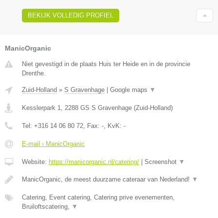
BEKIJK VOLLEDIG PROFIEL
ManicOrganic
Niet gevestigd in de plaats Huis ter Heide en in de provincie
Drenthe.
Zuid-Holland
»
S Gravenhage
|
Google maps
▼
Kesslerpark 1
,
2288 GS
S Gravenhage
(
Zuid-Holland
)
Tel:
+316 14 06 80 72
, Fax:
-
, KvK:
-
E-mail › ManicOrganic
Website:
https://manicorganic.nl/catering/
|
Screenshot
▼
ManicOrganic, de meest duurzame cateraar van Nederland!
▼
Catering, Event catering, Catering prive evenementen,
Bruiloftscatering,
▼