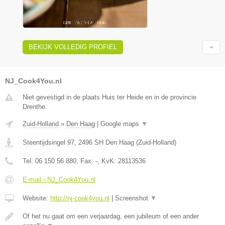
BEKIJK VOLLEDIG PROFIEL
NJ_Cook4You.nl
Niet gevestigd in de plaats Huis ter Heide en in de provincie
Drenthe.
Zuid-Holland
»
Den Haag
|
Google maps
▼
Steentijdsingel 97
,
2496 SH
Den Haag
(
Zuid-Holland
)
Tel:
06 150 56 880
, Fax:
-
, KvK:
28113536
E-mail › NJ_Cook4You.nl
Website:
http://nj-cook4you.nl
|
Screenshot
▼
Of het nu gaat om een verjaardag, een jubileum of een ander