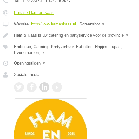
Tel:
0138229220
, Fax:
-
, KvK:
-
E-mail › Ham en Kaas
Website:
http://www.hamenkaas.nl
|
Screenshot
▼
Ham & Kaas is uw catering en partyservice voor de provincie
▼
Barbecue, Catering, Partyverhuur, Buffetten, Hapjes, Tapas,
Evenementen,
▼
Openingstijden
▼
Sociale media: