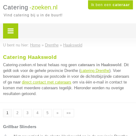
Ik ben een
cateraar
Catering
-zoeken.nl
Vind catering bij u in de buurt!
U bent nu hier:
Home
»
Drenthe
»
Haakswold
Catering Haakswold
Catering-zoeken.nl bevat helaas nog geen
cateraars in Haakswold
. Dit
geldt ook voor de gehele provincie Drenthe (
catering Drenthe
). Voer
bovenaan deze pagina uw postcode in voor de dichtstbijzijnde cateraars
of ga naar
direct contact met cateraars
om via één e-mail in contact te
komen met meerdere cateraars tegelijk. Hieronder worden nu overige
resultaten getoond.
1
2
3
4
5
»
»»
Grillbar Slinders