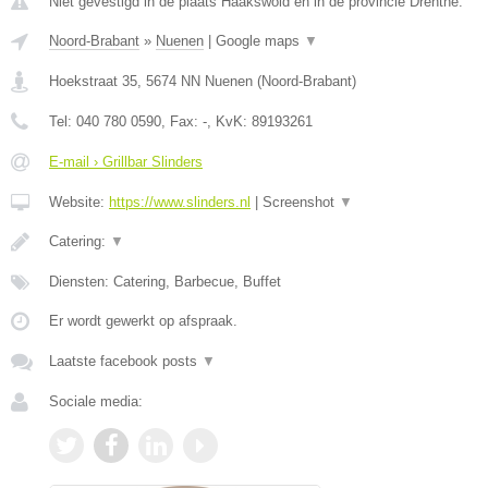
Niet gevestigd in de plaats Haakswold en in de provincie Drenthe.
Noord-Brabant
»
Nuenen
|
Google maps
▼
Hoekstraat 35
,
5674 NN
Nuenen
(
Noord-Brabant
)
Tel:
040 780 0590
, Fax:
-
, KvK:
89193261
E-mail › Grillbar Slinders
Website:
https://www.slinders.nl
|
Screenshot
▼
Catering:
▼
Diensten: Catering, Barbecue, Buffet
Er wordt gewerkt op afspraak.
Laatste facebook posts
▼
Sociale media: