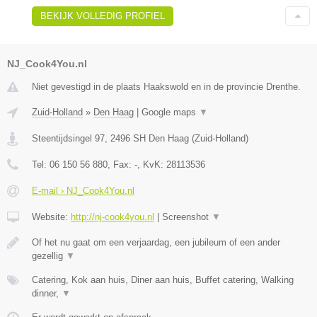
BEKIJK VOLLEDIG PROFIEL
NJ_Cook4You.nl
Niet gevestigd in de plaats Haakswold en in de provincie Drenthe.
Zuid-Holland
»
Den Haag
|
Google maps
▼
Steentijdsingel 97
,
2496 SH
Den Haag
(
Zuid-Holland
)
Tel:
06 150 56 880
, Fax:
-
, KvK:
28113536
E-mail › NJ_Cook4You.nl
Website:
http://nj-cook4you.nl
|
Screenshot
▼
Of het nu gaat om een verjaardag, een jubileum of een ander
gezellig
▼
Catering, Kok aan huis, Diner aan huis, Buffet catering, Walking
dinner,
▼