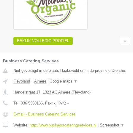
BEKIJK VOLLEDIG PROFIEL
Business Catering Services
Niet gevestigd in de plaats Haakswold en in de provincie Drenthe.
Flevoland
»
Almere
|
Google maps
▼
Handelstraat 17
,
1323 AC
Almere
(
Flevoland
)
Tel:
036 5350166
, Fax:
-
, KvK:
-
E-mail › Business Catering Services
Website:
http://www.businesscateringservices.nl
|
Screenshot
▼