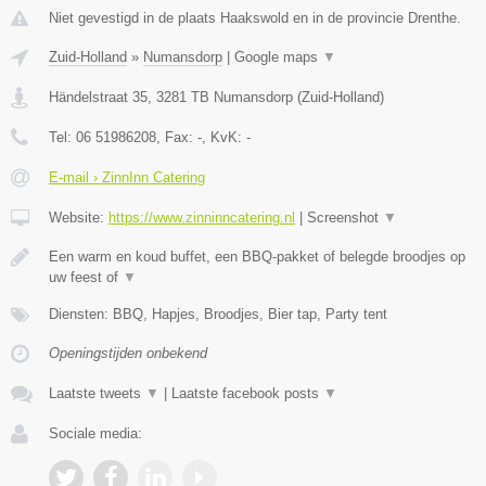
Niet gevestigd in de plaats Haakswold en in de provincie Drenthe.
Zuid-Holland
»
Numansdorp
|
Google maps
▼
Händelstraat 35
,
3281 TB
Numansdorp
(
Zuid-Holland
)
Tel:
06 51986208
, Fax:
-
, KvK:
-
E-mail › ZinnInn Catering
Website:
https://www.zinninncatering.nl
|
Screenshot
▼
Een warm en koud buffet, een BBQ-pakket of belegde broodjes op
uw feest of
▼
Diensten: BBQ, Hapjes, Broodjes, Bier tap, Party tent
Openingstijden onbekend
Laatste tweets
▼
|
Laatste facebook posts
▼
Sociale media: