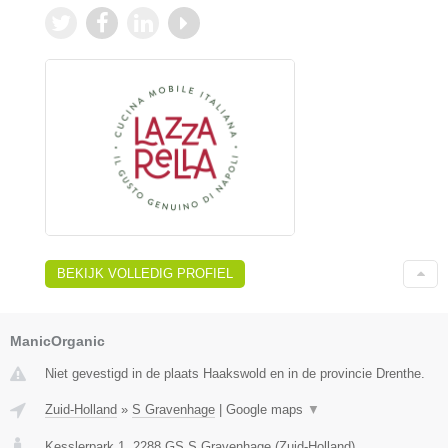
BEKIJK VOLLEDIG PROFIEL
ManicOrganic
Niet gevestigd in de plaats Haakswold en in de provincie Drenthe.
Zuid-Holland
»
S Gravenhage
|
Google maps
▼
Kesslerpark 1
,
2288 GS
S Gravenhage
(
Zuid-Holland
)