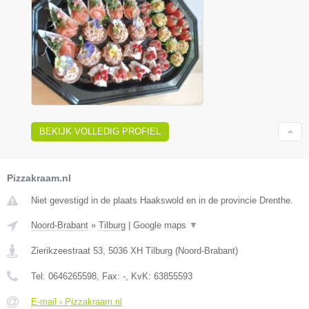
BEKIJK VOLLEDIG PROFIEL
Pizzakraam.nl
Niet gevestigd in de plaats Haakswold en in de provincie Drenthe.
Noord-Brabant
»
Tilburg
|
Google maps
▼
Zierikzeestraat 53
,
5036 XH
Tilburg
(
Noord-Brabant
)
Tel:
0646265598
, Fax:
-
, KvK:
63855593
E-mail › Pizzakraam.nl