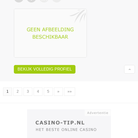
BEKIJK VOLLEDIG PROFIEL
1
2
3
4
5
»
»»