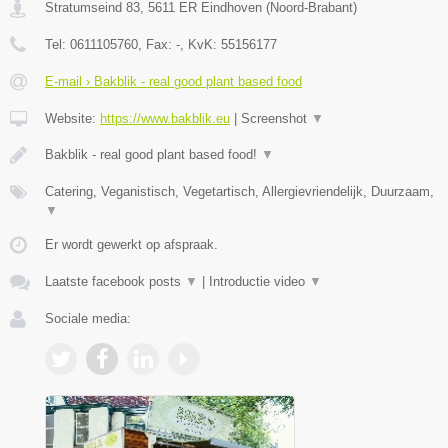
Stratumseind 83
,
5611 ER
Eindhoven
(
Noord-Brabant
)
Tel:
0611105760
, Fax:
-
, KvK:
55156177
E-mail › Bakblik - real good plant based food
Website:
https://www.bakblik.eu
|
Screenshot
▼
Bakblik - real good plant based food!
▼
Catering, Veganistisch, Vegetartisch, Allergievriendelijk, Duurzaam,
▼
Er wordt gewerkt op afspraak.
Laatste facebook posts
▼
|
Introductie video
▼
Sociale media: