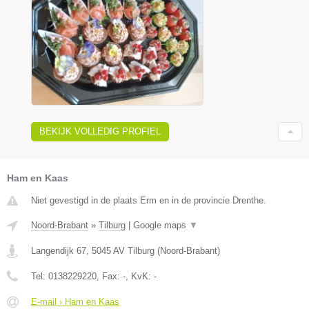
BEKIJK VOLLEDIG PROFIEL
Ham en Kaas
Niet gevestigd in de plaats Erm en in de provincie Drenthe.
Noord-Brabant
»
Tilburg
|
Google maps
▼
Langendijk 67
,
5045 AV
Tilburg
(
Noord-Brabant
)
Tel:
0138229220
, Fax:
-
, KvK:
-
E-mail › Ham en Kaas