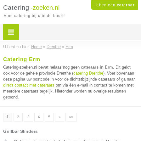
Ik ben een
cateraar
Catering
-zoeken.nl
Vind catering bij u in de buurt!
U bent nu hier:
Home
»
Drenthe
»
Erm
Catering Erm
Catering-zoeken.nl bevat helaas nog geen
cateraars in Erm
. Dit geldt
ook voor de gehele provincie Drenthe (
catering Drenthe
). Voer bovenaan
deze pagina uw postcode in voor de dichtstbijzijnde cateraars of ga naar
direct contact met cateraars
om via één e-mail in contact te komen met
meerdere cateraars tegelijk. Hieronder worden nu overige resultaten
getoond.
1
2
3
4
5
»
»»
Grillbar Slinders