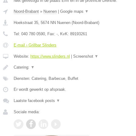
Niet gevestigd in de plaats Erm en in de provincie Drenthe.
Noord-Brabant
»
Nuenen
|
Google maps
▼
Hoekstraat 35
,
5674 NN
Nuenen
(
Noord-Brabant
)
Tel:
040 780 0590
, Fax:
-
, KvK:
89193261
E-mail › Grillbar Slinders
Website:
https://www.slinders.nl
|
Screenshot
▼
Catering:
▼
Diensten: Catering, Barbecue, Buffet
Er wordt gewerkt op afspraak.
Laatste facebook posts
▼
Sociale media: