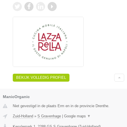
BEKIJK VOLLEDIG PROFIEL
ManicOrganic
Niet gevestigd in de plaats Erm en in de provincie Drenthe.
Zuid-Holland
»
S Gravenhage
|
Google maps
▼
Kesslerpark 1
,
2288 GS
S Gravenhage
(
Zuid-Holland
)