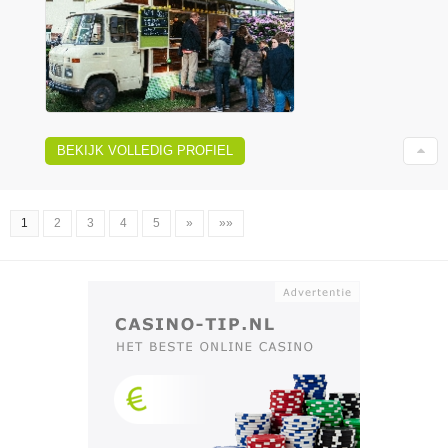
BEKIJK VOLLEDIG PROFIEL
1
2
3
4
5
»
»»