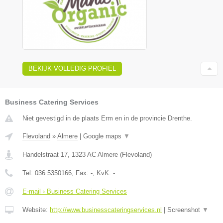
BEKIJK VOLLEDIG PROFIEL
Business Catering Services
Niet gevestigd in de plaats Erm en in de provincie Drenthe.
Flevoland
»
Almere
|
Google maps
▼
Handelstraat 17
,
1323 AC
Almere
(
Flevoland
)
Tel:
036 5350166
, Fax:
-
, KvK:
-
E-mail › Business Catering Services
Website:
http://www.businesscateringservices.nl
|
Screenshot
▼