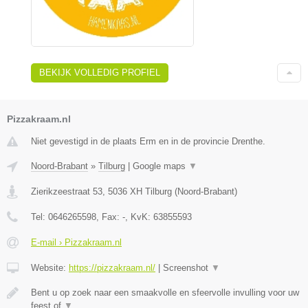
BEKIJK VOLLEDIG PROFIEL
Pizzakraam.nl
Niet gevestigd in de plaats Erm en in de provincie Drenthe.
Noord-Brabant
»
Tilburg
|
Google maps
▼
Zierikzeestraat 53
,
5036 XH
Tilburg
(
Noord-Brabant
)
Tel:
0646265598
, Fax:
-
, KvK:
63855593
E-mail › Pizzakraam.nl
Website:
https://pizzakraam.nl/
|
Screenshot
▼
Bent u op zoek naar een smaakvolle en sfeervolle invulling voor uw
feest of
▼