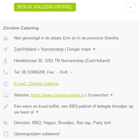
BEKIJK VOLLEDIG PROFIEL
ZinnInn Catering
Niet gevestigd in de plaats Erm en in de provincie Drenthe.
Zuid-Holland
»
Numansdorp
|
Google maps
▼
Händelstraat 35
,
3281 TB
Numansdorp
(
Zuid-Holland
)
Tel:
06 51986208
, Fax:
-
, KvK:
-
E-mail › ZinnInn Catering
Website:
https://www.zinninncatering.nl
|
Screenshot
▼
Een warm en koud buffet, een BBQ-pakket of belegde broodjes op
uw feest of
▼
Diensten: BBQ, Hapjes, Broodjes, Bier tap, Party tent
Openingstijden onbekend