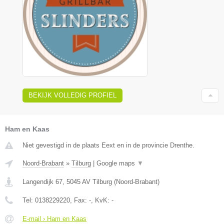
BEKIJK VOLLEDIG PROFIEL
Ham en Kaas
Niet gevestigd in de plaats Eext en in de provincie Drenthe.
Noord-Brabant
»
Tilburg
|
Google maps
▼
Langendijk 67
,
5045 AV
Tilburg
(
Noord-Brabant
)
Tel:
0138229220
, Fax:
-
, KvK:
-
E-mail › Ham en Kaas