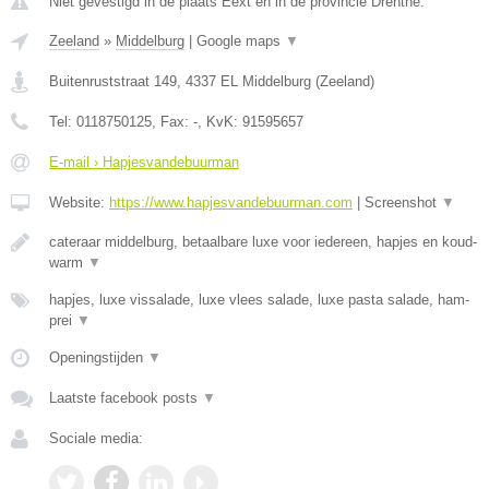
Niet gevestigd in de plaats Eext en in de provincie Drenthe.
Zeeland
»
Middelburg
|
Google maps
▼
Buitenruststraat 149
,
4337 EL
Middelburg
(
Zeeland
)
Tel:
0118750125
, Fax:
-
, KvK:
91595657
E-mail › Hapjesvandebuurman
Website:
https://www.hapjesvandebuurman.com
|
Screenshot
▼
cateraar middelburg, betaalbare luxe voor iedereen, hapjes en koud-
warm
▼
hapjes, luxe vissalade, luxe vlees salade, luxe pasta salade, ham-
prei
▼
Openingstijden
▼
Laatste facebook posts
▼
Sociale media: