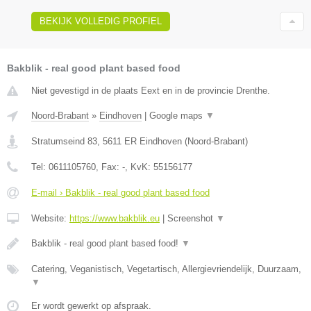
BEKIJK VOLLEDIG PROFIEL
Bakblik - real good plant based food
Niet gevestigd in de plaats Eext en in de provincie Drenthe.
Noord-Brabant
»
Eindhoven
|
Google maps
▼
Stratumseind 83
,
5611 ER
Eindhoven
(
Noord-Brabant
)
Tel:
0611105760
, Fax:
-
, KvK:
55156177
E-mail › Bakblik - real good plant based food
Website:
https://www.bakblik.eu
|
Screenshot
▼
Bakblik - real good plant based food!
▼
Catering, Veganistisch, Vegetartisch, Allergievriendelijk, Duurzaam,
▼
Er wordt gewerkt op afspraak.