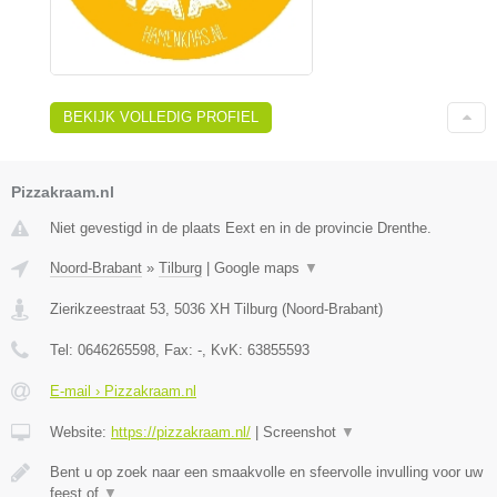
BEKIJK VOLLEDIG PROFIEL
Pizzakraam.nl
Niet gevestigd in de plaats Eext en in de provincie Drenthe.
Noord-Brabant
»
Tilburg
|
Google maps
▼
Zierikzeestraat 53
,
5036 XH
Tilburg
(
Noord-Brabant
)
Tel:
0646265598
, Fax:
-
, KvK:
63855593
E-mail › Pizzakraam.nl
Website:
https://pizzakraam.nl/
|
Screenshot
▼
Bent u op zoek naar een smaakvolle en sfeervolle invulling voor uw
feest of
▼