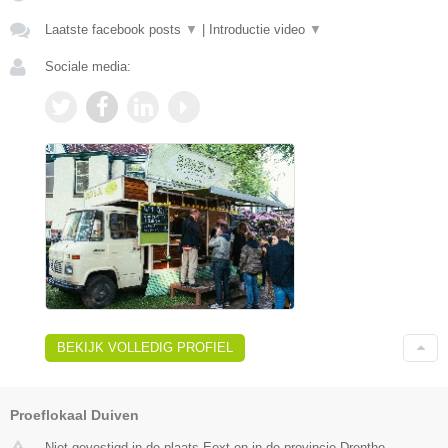
Laatste facebook posts
▼
|
Introductie video
▼
Sociale media:
BEKIJK VOLLEDIG PROFIEL
Proeflokaal Duiven
Niet gevestigd in de plaats Eext en in de provincie Drenthe.