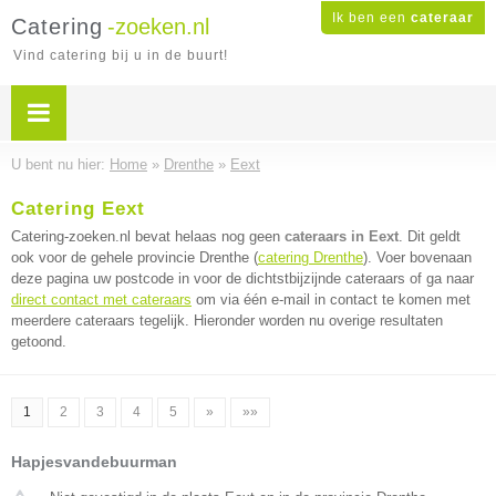
Ik ben een
cateraar
Catering
-zoeken.nl
Vind catering bij u in de buurt!
U bent nu hier:
Home
»
Drenthe
»
Eext
Catering Eext
Catering-zoeken.nl bevat helaas nog geen
cateraars in Eext
. Dit geldt
ook voor de gehele provincie Drenthe (
catering Drenthe
). Voer bovenaan
deze pagina uw postcode in voor de dichtstbijzijnde cateraars of ga naar
direct contact met cateraars
om via één e-mail in contact te komen met
meerdere cateraars tegelijk. Hieronder worden nu overige resultaten
getoond.
1
2
3
4
5
»
»»
Hapjesvandebuurman