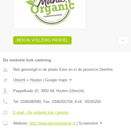
BEKIJK VOLLEDIG PROFIEL
De mobiele kok catering
Niet gevestigd in de plaats Eext en in de provincie Drenthe.
Utrecht
»
Houten
|
Google maps
▼
Peppelkade 10
,
3992 AK
Houten
(
Utrecht
)
Tel:
0346580580
, Fax:
0346555704
, KvK:
30245250
E-mail › De mobiele kok catering
Website:
http://www.demobielekok.nl
|
Screenshot
▼