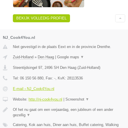
BEKIJK VOLLEDIG PROFIEL
NJ_Cook4You.nl
Niet gevestigd in de plaats Eext en in de provincie Drenthe.
Zuid-Holland
»
Den Haag
|
Google maps
▼
Steentijdsingel 97
,
2496 SH
Den Haag
(
Zuid-Holland
)
Tel:
06 150 56 880
, Fax:
-
, KvK:
28113536
E-mail › NJ_Cook4You.nl
Website:
http://nj-cook4you.nl
|
Screenshot
▼
Of het nu gaat om een verjaardag, een jubileum of een ander
gezellig
▼
Catering, Kok aan huis, Diner aan huis, Buffet catering, Walking