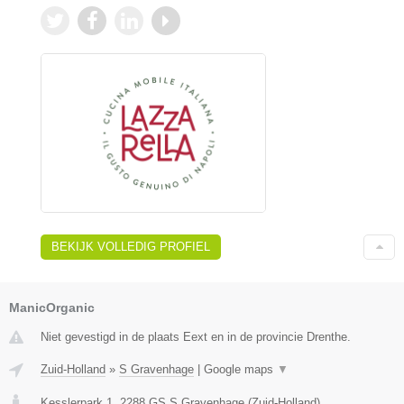
BEKIJK VOLLEDIG PROFIEL
ManicOrganic
Niet gevestigd in de plaats Eext en in de provincie Drenthe.
Zuid-Holland
»
S Gravenhage
|
Google maps
▼
Kesslerpark 1
,
2288 GS
S Gravenhage
(
Zuid-Holland
)