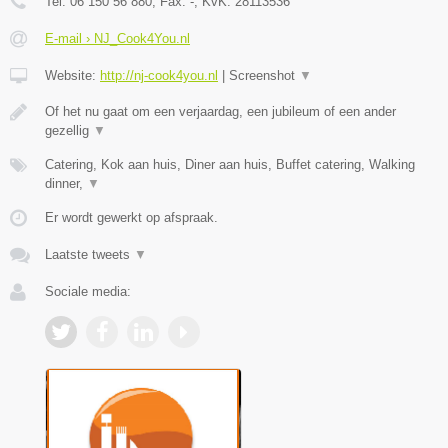
Tel:
06 150 56 880
, Fax:
-
, KvK:
28113536
E-mail › NJ_Cook4You.nl
Website:
http://nj-cook4you.nl
|
Screenshot
▼
Of het nu gaat om een verjaardag, een jubileum of een ander
gezellig
▼
Catering, Kok aan huis, Diner aan huis, Buffet catering, Walking
dinner,
▼
Er wordt gewerkt op afspraak.
Laatste tweets
▼
Sociale media: