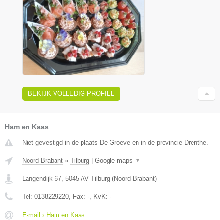
BEKIJK VOLLEDIG PROFIEL
Ham en Kaas
Niet gevestigd in de plaats De Groeve en in de provincie Drenthe.
Noord-Brabant
»
Tilburg
|
Google maps
▼
Langendijk 67
,
5045 AV
Tilburg
(
Noord-Brabant
)
Tel:
0138229220
, Fax:
-
, KvK:
-
E-mail › Ham en Kaas