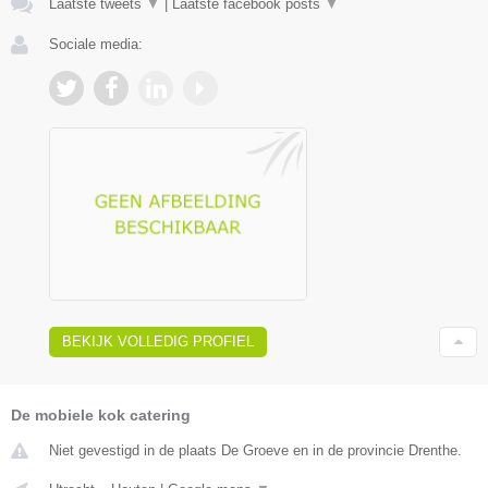
Laatste tweets
▼
|
Laatste facebook posts
▼
Sociale media:
BEKIJK VOLLEDIG PROFIEL
De mobiele kok catering
Niet gevestigd in de plaats De Groeve en in de provincie Drenthe.