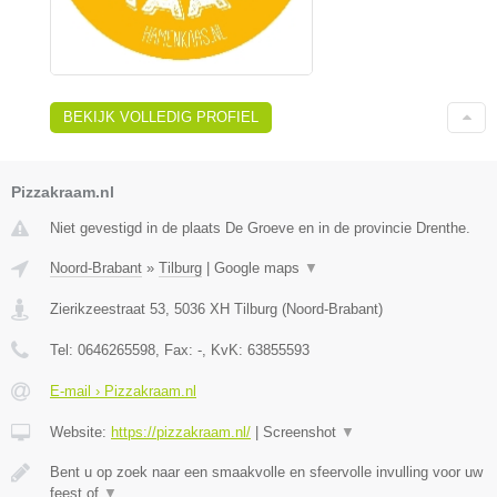
BEKIJK VOLLEDIG PROFIEL
Pizzakraam.nl
Niet gevestigd in de plaats De Groeve en in de provincie Drenthe.
Noord-Brabant
»
Tilburg
|
Google maps
▼
Zierikzeestraat 53
,
5036 XH
Tilburg
(
Noord-Brabant
)
Tel:
0646265598
, Fax:
-
, KvK:
63855593
E-mail › Pizzakraam.nl
Website:
https://pizzakraam.nl/
|
Screenshot
▼
Bent u op zoek naar een smaakvolle en sfeervolle invulling voor uw
feest of
▼