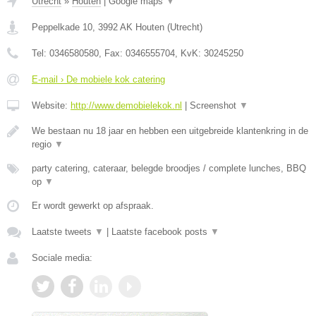
Utrecht
»
Houten
|
Google maps
▼
Peppelkade 10
,
3992 AK
Houten
(
Utrecht
)
Tel:
0346580580
, Fax:
0346555704
, KvK:
30245250
E-mail › De mobiele kok catering
Website:
http://www.demobielekok.nl
|
Screenshot
▼
We bestaan nu 18 jaar en hebben een uitgebreide klantenkring in de
regio
▼
party catering, cateraar, belegde broodjes / complete lunches, BBQ
op
▼
Er wordt gewerkt op afspraak.
Laatste tweets
▼
|
Laatste facebook posts
▼
Sociale media: