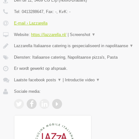
Den uil 11
,
5469 CG
Erp
(
Noord-Brabant
)
Tel:
0413288647
, Fax:
-
, KvK:
-
E-mail › Lazzarella
Website:
https://lazzarella.nl/
|
Screenshot
▼
Lazzarella Italiaanse catering is gespecialiseerd in napolitaanse
▼
Diensten: Italiaanse catering, Napolitaanse pizza's, Pasta
Er wordt gewerkt op afspraak.
Laatste facebook posts
▼
|
Introductie video
▼
Sociale media: