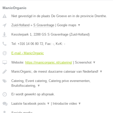
ManicOrganic
Niet gevestigd in de plaats De Groeve en in de provincie Drenthe.
Zuid-Holland
»
S Gravenhage
|
Google maps
▼
Kesslerpark 1
,
2288 GS
S Gravenhage
(
Zuid-Holland
)
Tel:
+316 14 06 80 72
, Fax:
-
, KvK:
-
E-mail › ManicOrganic
Website:
https://manicorganic.nl/catering/
|
Screenshot
▼
ManicOrganic, de meest duurzame cateraar van Nederland!
▼
Catering, Event catering, Catering prive evenementen,
Bruiloftscatering,
▼
Er wordt gewerkt op afspraak.
Laatste facebook posts
▼
|
Introductie video
▼
Sociale media: