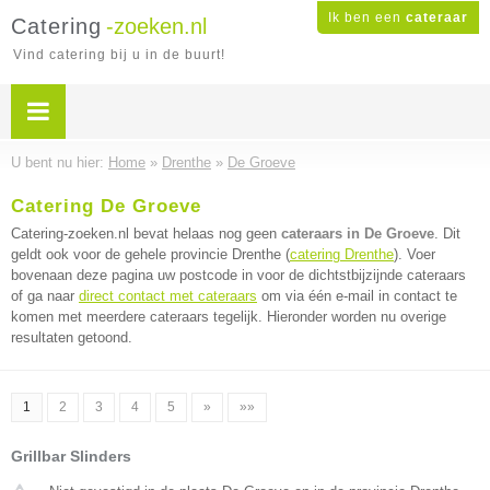
Ik ben een
cateraar
Catering
-zoeken.nl
Vind catering bij u in de buurt!
U bent nu hier:
Home
»
Drenthe
»
De Groeve
Catering De Groeve
Catering-zoeken.nl bevat helaas nog geen
cateraars in De Groeve
. Dit
geldt ook voor de gehele provincie Drenthe (
catering Drenthe
). Voer
bovenaan deze pagina uw postcode in voor de dichtstbijzijnde cateraars
of ga naar
direct contact met cateraars
om via één e-mail in contact te
komen met meerdere cateraars tegelijk. Hieronder worden nu overige
resultaten getoond.
1
2
3
4
5
»
»»
Grillbar Slinders