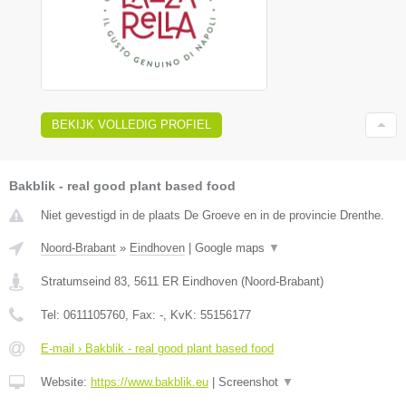
BEKIJK VOLLEDIG PROFIEL
Bakblik - real good plant based food
Niet gevestigd in de plaats De Groeve en in de provincie Drenthe.
Noord-Brabant
»
Eindhoven
|
Google maps
▼
Stratumseind 83
,
5611 ER
Eindhoven
(
Noord-Brabant
)
Tel:
0611105760
, Fax:
-
, KvK:
55156177
E-mail › Bakblik - real good plant based food
Website:
https://www.bakblik.eu
|
Screenshot
▼