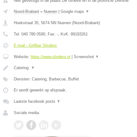
Niet gevestigd in de plaats De Groeve en in de provincie Drenthe.
Noord-Brabant
»
Nuenen
|
Google maps
▼
Hoekstraat 35
,
5674 NN
Nuenen
(
Noord-Brabant
)
Tel:
040 780 0590
, Fax:
-
, KvK:
89193261
E-mail › Grillbar Slinders
Website:
https://www.slinders.nl
|
Screenshot
▼
Catering:
▼
Diensten: Catering, Barbecue, Buffet
Er wordt gewerkt op afspraak.
Laatste facebook posts
▼
Sociale media: