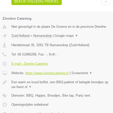
BEKIJK VOLLEDIG PROFIEL
ZinnInn Catering
Niet gevestigd in de plaats De Groeve en in de provincie Drenthe.
Zuid-Holland
»
Numansdorp
|
Google maps
▼
Händelstraat 35
,
3281 TB
Numansdorp
(
Zuid-Holland
)
Tel:
06 51986208
, Fax:
-
, KvK:
-
E-mail › ZinnInn Catering
Website:
https://www.zinninncatering.nl
|
Screenshot
▼
Een warm en koud buffet, een BBQ-pakket of belegde broodjes op
uw feest of
▼
Diensten: BBQ, Hapjes, Broodjes, Bier tap, Party tent
Openingstijden onbekend