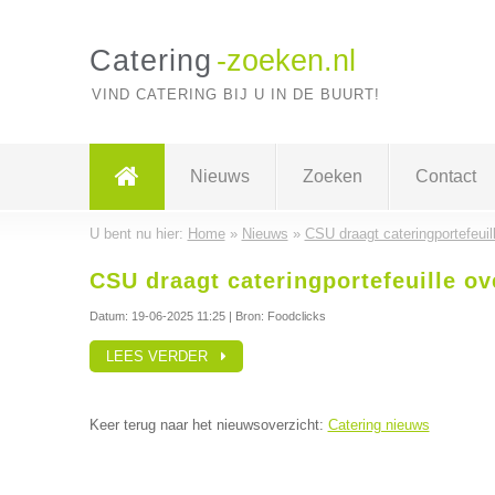
Catering
-zoeken.nl
VIND CATERING BIJ U IN DE BUURT!
Nieuws
Zoeken
Contact
U bent nu hier:
Home
»
Nieuws
»
CSU draagt cateringportefeui
CSU draagt cateringportefeuille o
Datum:
19-06-2025 11:25
| Bron: Foodclicks
LEES VERDER
Keer terug naar het nieuwsoverzicht:
Catering nieuws