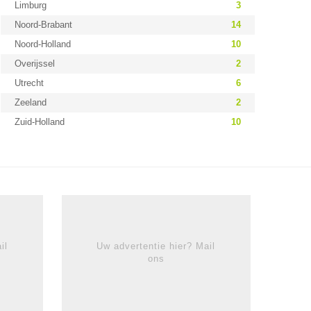
Limburg
3
Noord-Brabant
14
Noord-Holland
10
Overijssel
2
Utrecht
6
Zeeland
2
Zuid-Holland
10
il
Uw advertentie hier? Mail
ons