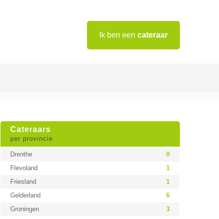
Ik ben een
cateraar
Cateraars
per provincie
Drenthe
0
Flevoland
1
Friesland
1
Gelderland
6
Groningen
3