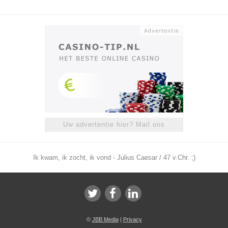
Uw advertentie hier? Mail ons
Ik kwam, ik zocht, ik vond - Julius Caesar / 47 v.Chr. ;)
©
JBB Media
|
Privacy