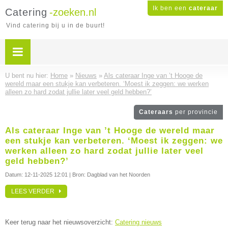
Ik ben een
cateraar
Catering
-zoeken.nl
Vind catering bij u in de buurt!
U bent nu hier:
Home
»
Nieuws
»
Als cateraar Inge van ’t Hooge de
wereld maar een stukje kan verbeteren. ‘Moest ik zeggen: we werken
alleen zo hard zodat jullie later veel geld hebben?’
Cateraars
per provincie
Als cateraar Inge van ’t Hooge de wereld maar
een stukje kan verbeteren. ‘Moest ik zeggen: we
werken alleen zo hard zodat jullie later veel
geld hebben?’
Datum:
12-11-2025 12:01
| Bron: Dagblad van het Noorden
LEES VERDER
Keer terug naar het nieuwsoverzicht:
Catering nieuws