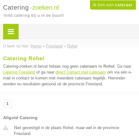
Ik ben een
cateraar
Catering
-zoeken.nl
Vind catering bij u in de buurt!
U bent nu hier:
Home
»
Friesland
»
Rohel
Catering Rohel
Catering-zoeken.nl bevat helaas nog geen
cateraars in Rohel
. Ga naar
catering Friesland
of ga naar
direct contact met cateraars
om via één e-
mail in contact te komen met meerdere cateraars tegelijk. Hieronder
worden nu resultaten getoond uit de provincie Friesland.
1
Aligoté Catering
Niet gevestigd in de plaats Rohel, maar wel in de provincie
Friesland.