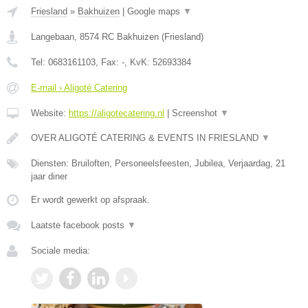
Friesland
»
Bakhuizen
|
Google maps
▼
Langebaan
,
8574 RC
Bakhuizen
(
Friesland
)
Tel:
0683161103
, Fax:
-
, KvK:
52693384
E-mail › Aligoté Catering
Website:
https://aligotecatering.nl
|
Screenshot
▼
OVER ALIGOTÉ CATERING & EVENTS IN FRIESLAND
▼
Diensten: Bruiloften, Personeelsfeesten, Jubilea, Verjaardag, 21
jaar diner
Er wordt gewerkt op afspraak.
Laatste facebook posts
▼
Sociale media: