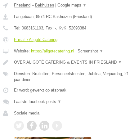
Friesland
»
Bakhuizen
|
Google maps
▼
Langebaan
,
8574 RC
Bakhuizen
(
Friesland
)
Tel:
0683161103
, Fax:
-
, KvK:
52693384
E-mail › Aligoté Catering
Website:
https://aligotecatering.nl
|
Screenshot
▼
OVER ALIGOTÉ CATERING & EVENTS IN FRIESLAND
▼
Diensten: Bruiloften, Personeelsfeesten, Jubilea, Verjaardag, 21
jaar diner
Er wordt gewerkt op afspraak.
Laatste facebook posts
▼
Sociale media: