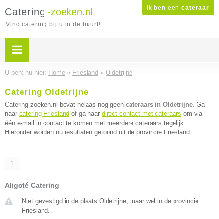
Ik ben een
cateraar
Catering
-zoeken.nl
Vind catering bij u in de buurt!
U bent nu hier:
Home
»
Friesland
»
Oldetrijne
Catering Oldetrijne
Catering-zoeken.nl bevat helaas nog geen
cateraars in Oldetrijne
. Ga
naar
catering Friesland
of ga naar
direct contact met cateraars
om via
één e-mail in contact te komen met meerdere cateraars tegelijk.
Hieronder worden nu resultaten getoond uit de provincie Friesland.
1
Aligoté Catering
Niet gevestigd in de plaats Oldetrijne, maar wel in de provincie
Friesland.