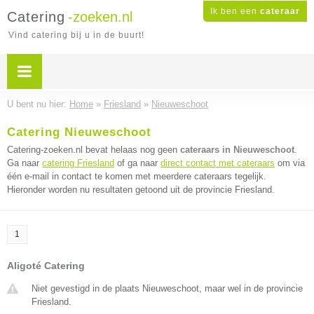
Ik ben een
cateraar
Catering
-zoeken.nl
Vind catering bij u in de buurt!
U bent nu hier:
Home
»
Friesland
»
Nieuweschoot
Catering Nieuweschoot
Catering-zoeken.nl bevat helaas nog geen
cateraars in Nieuweschoot
.
Ga naar
catering Friesland
of ga naar
direct contact met cateraars
om via
één e-mail in contact te komen met meerdere cateraars tegelijk.
Hieronder worden nu resultaten getoond uit de provincie Friesland.
1
Aligoté Catering
Niet gevestigd in de plaats Nieuweschoot, maar wel in de provincie
Friesland.