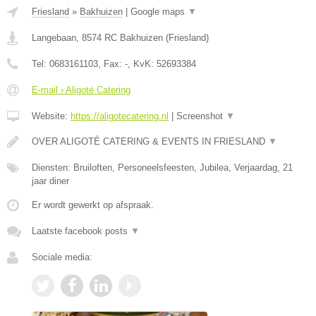
Friesland
»
Bakhuizen
|
Google maps
▼
Langebaan
,
8574 RC
Bakhuizen
(
Friesland
)
Tel:
0683161103
, Fax:
-
, KvK:
52693384
E-mail › Aligoté Catering
Website:
https://aligotecatering.nl
|
Screenshot
▼
OVER ALIGOTÉ CATERING & EVENTS IN FRIESLAND
▼
Diensten: Bruiloften, Personeelsfeesten, Jubilea, Verjaardag, 21
jaar diner
Er wordt gewerkt op afspraak.
Laatste facebook posts
▼
Sociale media: