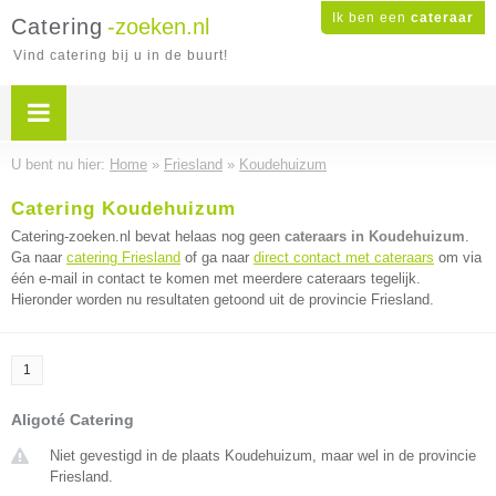
Ik ben een
cateraar
Catering
-zoeken.nl
Vind catering bij u in de buurt!
U bent nu hier:
Home
»
Friesland
»
Koudehuizum
Catering Koudehuizum
Catering-zoeken.nl bevat helaas nog geen
cateraars in Koudehuizum
.
Ga naar
catering Friesland
of ga naar
direct contact met cateraars
om via
één e-mail in contact te komen met meerdere cateraars tegelijk.
Hieronder worden nu resultaten getoond uit de provincie Friesland.
1
Aligoté Catering
Niet gevestigd in de plaats Koudehuizum, maar wel in de provincie
Friesland.