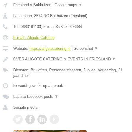
Friesland
»
Bakhuizen
|
Google maps
▼
Langebaan
,
8574 RC
Bakhuizen
(
Friesland
)
Tel:
0683161103
, Fax:
-
, KvK:
52693384
E-mail › Aligoté Catering
Website:
https://aligotecatering.nl
|
Screenshot
▼
OVER ALIGOTÉ CATERING & EVENTS IN FRIESLAND
▼
Diensten: Bruiloften, Personeelsfeesten, Jubilea, Verjaardag, 21
jaar diner
Er wordt gewerkt op afspraak.
Laatste facebook posts
▼
Sociale media: