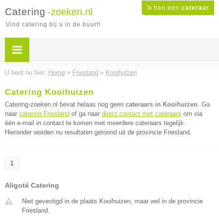
Ik ben een
cateraar
Catering
-zoeken.nl
Vind catering bij u in de buurt!
U bent nu hier:
Home
»
Friesland
»
Kooihuizen
Catering Kooihuizen
Catering-zoeken.nl bevat helaas nog geen
cateraars in Kooihuizen
. Ga
naar
catering Friesland
of ga naar
direct contact met cateraars
om via
één e-mail in contact te komen met meerdere cateraars tegelijk.
Hieronder worden nu resultaten getoond uit de provincie Friesland.
1
Aligoté Catering
Niet gevestigd in de plaats Kooihuizen, maar wel in de provincie
Friesland.