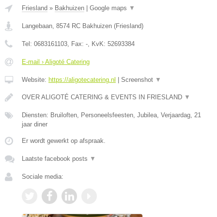
Friesland
»
Bakhuizen
|
Google maps
▼
Langebaan
,
8574 RC
Bakhuizen
(
Friesland
)
Tel:
0683161103
, Fax:
-
, KvK:
52693384
E-mail › Aligoté Catering
Website:
https://aligotecatering.nl
|
Screenshot
▼
OVER ALIGOTÉ CATERING & EVENTS IN FRIESLAND
▼
Diensten: Bruiloften, Personeelsfeesten, Jubilea, Verjaardag, 21
jaar diner
Er wordt gewerkt op afspraak.
Laatste facebook posts
▼
Sociale media: