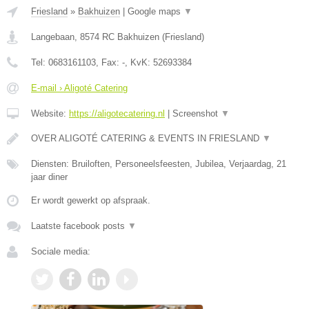
Friesland
»
Bakhuizen
|
Google maps
▼
Langebaan
,
8574 RC
Bakhuizen
(
Friesland
)
Tel:
0683161103
, Fax:
-
, KvK:
52693384
E-mail › Aligoté Catering
Website:
https://aligotecatering.nl
|
Screenshot
▼
OVER ALIGOTÉ CATERING & EVENTS IN FRIESLAND
▼
Diensten: Bruiloften, Personeelsfeesten, Jubilea, Verjaardag, 21
jaar diner
Er wordt gewerkt op afspraak.
Laatste facebook posts
▼
Sociale media: