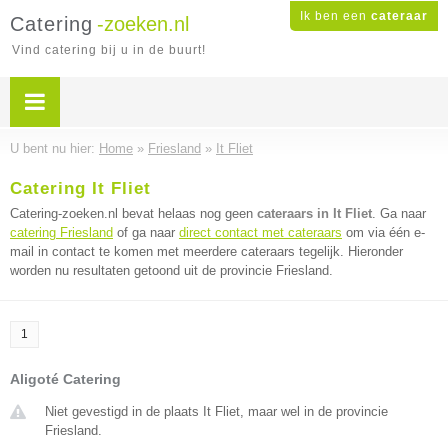
Ik ben een
cateraar
Catering
-zoeken.nl
Vind catering bij u in de buurt!
U bent nu hier:
Home
»
Friesland
»
It Fliet
Catering It Fliet
Catering-zoeken.nl bevat helaas nog geen
cateraars in It Fliet
. Ga naar
catering Friesland
of ga naar
direct contact met cateraars
om via één e-
mail in contact te komen met meerdere cateraars tegelijk. Hieronder
worden nu resultaten getoond uit de provincie Friesland.
1
Aligoté Catering
Niet gevestigd in de plaats It Fliet, maar wel in de provincie
Friesland.