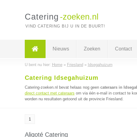
Catering
-zoeken.nl
VIND CATERING BIJ U IN DE BUURT!
Nieuws
Zoeken
Contact
U bent nu hier:
Home
»
Friesland
»
Idsegahuizum
Catering Idsegahuizum
Catering-zoeken.nl bevat helaas nog geen
cateraars in Idseg
direct contact met cateraars
om via één e-mail in contact te ko
worden nu resultaten getoond uit de provincie Friesland.
1
Aligoté Catering