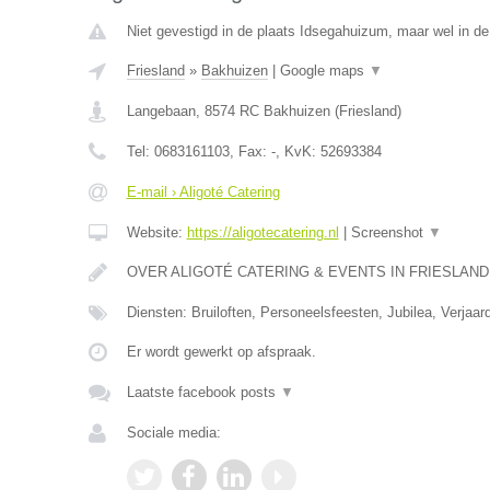
Niet gevestigd in de plaats Idsegahuizum, maar wel in de 
Friesland
»
Bakhuizen
|
Google maps
▼
Langebaan
,
8574 RC
Bakhuizen
(
Friesland
)
Tel:
0683161103
, Fax:
-
, KvK:
52693384
E-mail › Aligoté Catering
Website:
https://aligotecatering.nl
|
Screenshot
▼
OVER ALIGOTÉ CATERING & EVENTS IN FRIESLAN
Diensten: Bruiloften, Personeelsfeesten, Jubilea, Verjaard
Er wordt gewerkt op afspraak.
Laatste facebook posts
▼
Sociale media: