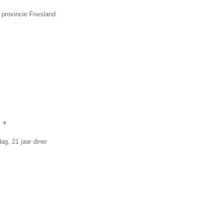
provincie Friesland.
D
▼
ag, 21 jaar diner