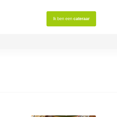
Ik ben een
cateraar