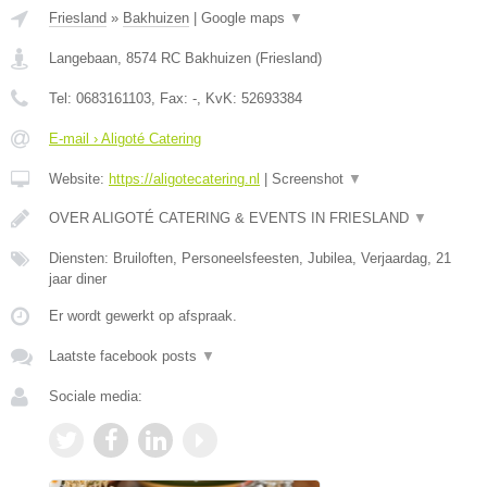
Friesland
»
Bakhuizen
|
Google maps
▼
Langebaan
,
8574 RC
Bakhuizen
(
Friesland
)
Tel:
0683161103
, Fax:
-
, KvK:
52693384
E-mail › Aligoté Catering
Website:
https://aligotecatering.nl
|
Screenshot
▼
OVER ALIGOTÉ CATERING & EVENTS IN FRIESLAND
▼
Diensten: Bruiloften, Personeelsfeesten, Jubilea, Verjaardag, 21
jaar diner
Er wordt gewerkt op afspraak.
Laatste facebook posts
▼
Sociale media: