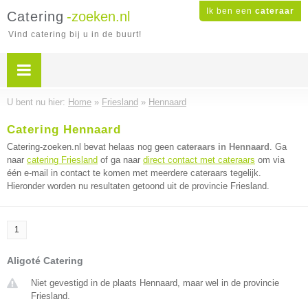
Ik ben een
cateraar
Catering
-zoeken.nl
Vind catering bij u in de buurt!
U bent nu hier:
Home
»
Friesland
»
Hennaard
Catering Hennaard
Catering-zoeken.nl bevat helaas nog geen
cateraars in Hennaard
. Ga
naar
catering Friesland
of ga naar
direct contact met cateraars
om via
één e-mail in contact te komen met meerdere cateraars tegelijk.
Hieronder worden nu resultaten getoond uit de provincie Friesland.
1
Aligoté Catering
Niet gevestigd in de plaats Hennaard, maar wel in de provincie
Friesland.