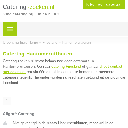
Ik ben een
cateraar
Catering
-zoeken.nl
Vind catering bij u in de buurt!
U bent nu hier:
Home
»
Friesland
»
Hantumeruitburen
Catering Hantumeruitburen
Catering-zoeken.nl bevat helaas nog geen
cateraars in
Hantumeruitburen
. Ga naar
catering Friesland
of ga naar
direct contact
met cateraars
om via één e-mail in contact te komen met meerdere
cateraars tegelijk. Hieronder worden nu resultaten getoond uit de provincie
Friesland.
1
Aligoté Catering
Niet gevestigd in de plaats Hantumeruitburen, maar wel in de