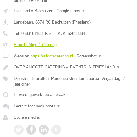
provincie Friesland.
Friesland
»
Bakhuizen
|
Google maps
▼
Langebaan
,
8574 RC
Bakhuizen
(
Friesland
)
Tel:
0683161103
, Fax:
-
, KvK:
52693384
E-mail › Aligoté Catering
Website:
https://aligotecatering.nl
|
Screenshot
▼
OVER ALIGOTÉ CATERING & EVENTS IN FRIESLAND
▼
Diensten: Bruiloften, Personeelsfeesten, Jubilea, Verjaardag, 21
jaar diner
Er wordt gewerkt op afspraak.
Laatste facebook posts
▼
Sociale media: