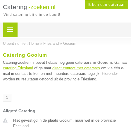
Ik ben een
cateraar
Catering
-zoeken.nl
Vind catering bij u in de buurt!
U bent nu hier:
Home
»
Friesland
»
Gooium
Catering Gooium
Catering-zoeken.nl bevat helaas nog geen
cateraars in Gooium
. Ga naar
catering Friesland
of ga naar
direct contact met cateraars
om via één e-
mail in contact te komen met meerdere cateraars tegelijk. Hieronder
worden nu resultaten getoond uit de provincie Friesland.
1
Aligoté Catering
Niet gevestigd in de plaats Gooium, maar wel in de provincie
Friesland.