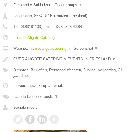
Friesland
»
Bakhuizen
|
Google maps
▼
Langebaan
,
8574 RC
Bakhuizen
(
Friesland
)
Tel:
0683161103
, Fax:
-
, KvK:
52693384
E-mail › Aligoté Catering
Website:
https://aligotecatering.nl
|
Screenshot
▼
OVER ALIGOTÉ CATERING & EVENTS IN FRIESLAND
▼
Diensten: Bruiloften, Personeelsfeesten, Jubilea, Verjaardag, 21
jaar diner
Er wordt gewerkt op afspraak.
Laatste facebook posts
▼
Sociale media: