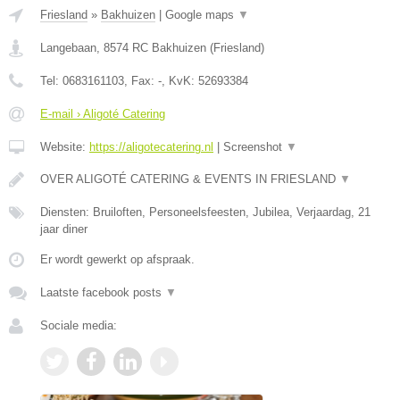
Friesland
»
Bakhuizen
|
Google maps
▼
Langebaan
,
8574 RC
Bakhuizen
(
Friesland
)
Tel:
0683161103
, Fax:
-
, KvK:
52693384
E-mail › Aligoté Catering
Website:
https://aligotecatering.nl
|
Screenshot
▼
OVER ALIGOTÉ CATERING & EVENTS IN FRIESLAND
▼
Diensten: Bruiloften, Personeelsfeesten, Jubilea, Verjaardag, 21
jaar diner
Er wordt gewerkt op afspraak.
Laatste facebook posts
▼
Sociale media: