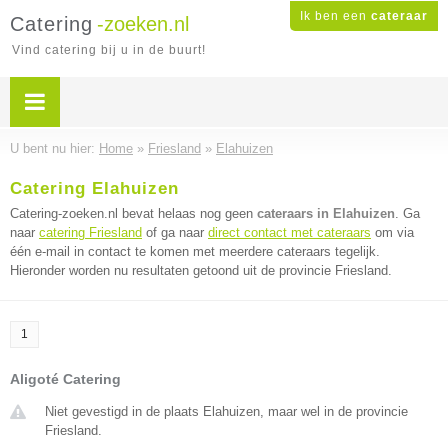
Ik ben een
cateraar
Catering
-zoeken.nl
Vind catering bij u in de buurt!
U bent nu hier:
Home
»
Friesland
»
Elahuizen
Catering Elahuizen
Catering-zoeken.nl bevat helaas nog geen
cateraars in Elahuizen
. Ga
naar
catering Friesland
of ga naar
direct contact met cateraars
om via
één e-mail in contact te komen met meerdere cateraars tegelijk.
Hieronder worden nu resultaten getoond uit de provincie Friesland.
1
Aligoté Catering
Niet gevestigd in de plaats Elahuizen, maar wel in de provincie
Friesland.