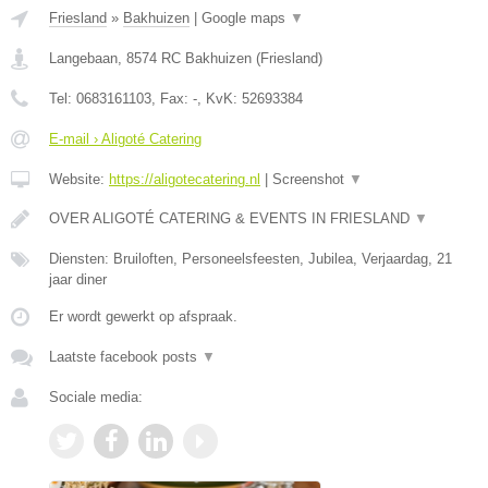
Friesland
»
Bakhuizen
|
Google maps
▼
Langebaan
,
8574 RC
Bakhuizen
(
Friesland
)
Tel:
0683161103
, Fax:
-
, KvK:
52693384
E-mail › Aligoté Catering
Website:
https://aligotecatering.nl
|
Screenshot
▼
OVER ALIGOTÉ CATERING & EVENTS IN FRIESLAND
▼
Diensten: Bruiloften, Personeelsfeesten, Jubilea, Verjaardag, 21
jaar diner
Er wordt gewerkt op afspraak.
Laatste facebook posts
▼
Sociale media: