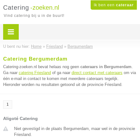
Ik ben een
cateraar
Catering
-zoeken.nl
Vind catering bij u in de buurt!
U bent nu hier:
Home
»
Friesland
»
Bergumerdam
Catering Bergumerdam
Catering-zoeken.nl bevat helaas nog geen
cateraars in Bergumerdam
.
Ga naar
catering Friesland
of ga naar
direct contact met cateraars
om via
één e-mail in contact te komen met meerdere cateraars tegelijk.
Hieronder worden nu resultaten getoond uit de provincie Friesland.
1
Aligoté Catering
Niet gevestigd in de plaats Bergumerdam, maar wel in de provincie
Friesland.