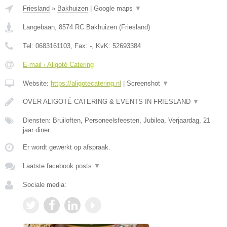
Friesland
»
Bakhuizen
|
Google maps
▼
Langebaan
,
8574 RC
Bakhuizen
(
Friesland
)
Tel:
0683161103
, Fax:
-
, KvK:
52693384
E-mail › Aligoté Catering
Website:
https://aligotecatering.nl
|
Screenshot
▼
OVER ALIGOTÉ CATERING & EVENTS IN FRIESLAND
▼
Diensten: Bruiloften, Personeelsfeesten, Jubilea, Verjaardag, 21
jaar diner
Er wordt gewerkt op afspraak.
Laatste facebook posts
▼
Sociale media: