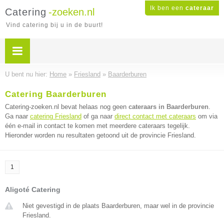
Ik ben een
cateraar
Catering
-zoeken.nl
Vind catering bij u in de buurt!
U bent nu hier:
Home
»
Friesland
»
Baarderburen
Catering Baarderburen
Catering-zoeken.nl bevat helaas nog geen
cateraars in Baarderburen
.
Ga naar
catering Friesland
of ga naar
direct contact met cateraars
om via
één e-mail in contact te komen met meerdere cateraars tegelijk.
Hieronder worden nu resultaten getoond uit de provincie Friesland.
1
Aligoté Catering
Niet gevestigd in de plaats Baarderburen, maar wel in de provincie
Friesland.