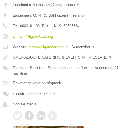
Friesland
»
Bakhuizen
|
Google maps
▼
Langebaan
,
8574 RC
Bakhuizen
(
Friesland
)
Tel:
0683161103
, Fax:
-
, KvK:
52693384
E-mail › Aligoté Catering
Website:
https://aligotecatering.nl
|
Screenshot
▼
OVER ALIGOTÉ CATERING & EVENTS IN FRIESLAND
▼
Diensten: Bruiloften, Personeelsfeesten, Jubilea, Verjaardag, 21
jaar diner
Er wordt gewerkt op afspraak.
Laatste facebook posts
▼
Sociale media: