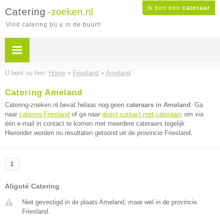
Ik ben een
cateraar
Catering
-zoeken.nl
Vind catering bij u in de buurt!
U bent nu hier:
Home
»
Friesland
»
Ameland
Catering Ameland
Catering-zoeken.nl bevat helaas nog geen
cateraars in Ameland
. Ga
naar
catering Friesland
of ga naar
direct contact met cateraars
om via
één e-mail in contact te komen met meerdere cateraars tegelijk.
Hieronder worden nu resultaten getoond uit de provincie Friesland.
1
Aligoté Catering
Niet gevestigd in de plaats Ameland, maar wel in de provincie
Friesland.