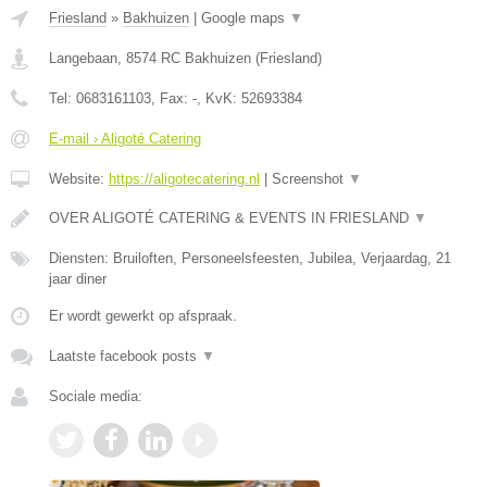
Friesland
»
Bakhuizen
|
Google maps
▼
Langebaan
,
8574 RC
Bakhuizen
(
Friesland
)
Tel:
0683161103
, Fax:
-
, KvK:
52693384
E-mail › Aligoté Catering
Website:
https://aligotecatering.nl
|
Screenshot
▼
OVER ALIGOTÉ CATERING & EVENTS IN FRIESLAND
▼
Diensten: Bruiloften, Personeelsfeesten, Jubilea, Verjaardag, 21
jaar diner
Er wordt gewerkt op afspraak.
Laatste facebook posts
▼
Sociale media: