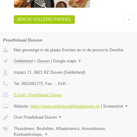
BEKIJK VOLLEDIG PROFIEL
Proeflokaal Duiven
Niet gevestigd in de plaats Eemten en in de provincie Drenthe.
Gelderland
»
Duiven
|
Google maps
▼
Impact 71
,
6921 RZ
Duiven
(
Gelderland
)
Tel:
0651001773
, Fax:
-
, KvK:
-
E-mail › Proeflokaal Duiven
Website:
https://www.winkelproeflokaalduiven.nl/
|
Screenshot
▼
Over Proeflokaal Duiven
▼
Thuisdiners, Bruiloften, Afhaalmenu's, Amuseboxen,
Kookworkshops,
▼