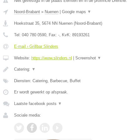
Niet gevestigd in de plaats Eemten en in de provincie Drenthe.
Noord-Brabant
»
Nuenen
|
Google maps
▼
Hoekstraat 35
,
5674 NN
Nuenen
(
Noord-Brabant
)
Tel:
040 780 0590
, Fax:
-
, KvK:
89193261
E-mail › Grillbar Slinders
Website:
https://www.slinders.nl
|
Screenshot
▼
Catering:
▼
Diensten: Catering, Barbecue, Buffet
Er wordt gewerkt op afspraak.
Laatste facebook posts
▼
Sociale media: