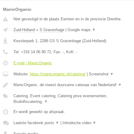
ManicOrganic
Niet gevestigd in de plaats Eemten en in de provincie Drenthe.
Zuid-Holland
»
S Gravenhage
|
Google maps
▼
Kesslerpark 1
,
2288 GS
S Gravenhage
(
Zuid-Holland
)
Tel:
+316 14 06 80 72
, Fax:
-
, KvK:
-
E-mail › ManicOrganic
Website:
https://manicorganic.nl/catering/
|
Screenshot
▼
ManicOrganic, de meest duurzame cateraar van Nederland!
▼
Catering, Event catering, Catering prive evenementen,
Bruiloftscatering,
▼
Er wordt gewerkt op afspraak.
Laatste facebook posts
▼
|
Introductie video
▼
Sociale media: