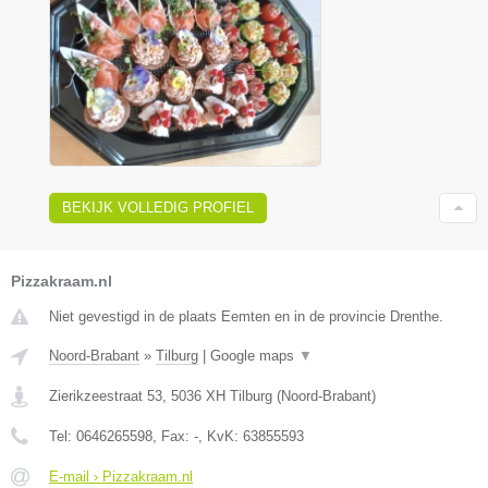
BEKIJK VOLLEDIG PROFIEL
Pizzakraam.nl
Niet gevestigd in de plaats Eemten en in de provincie Drenthe.
Noord-Brabant
»
Tilburg
|
Google maps
▼
Zierikzeestraat 53
,
5036 XH
Tilburg
(
Noord-Brabant
)
Tel:
0646265598
, Fax:
-
, KvK:
63855593
E-mail › Pizzakraam.nl