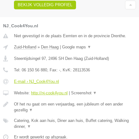
BEKIJK VOLLEDIG PROFIEL
NJ_Cook4You.nl
Niet gevestigd in de plaats Eemten en in de provincie Drenthe.
Zuid-Holland
»
Den Haag
|
Google maps
▼
Steentijdsingel 97
,
2496 SH
Den Haag
(
Zuid-Holland
)
Tel:
06 150 56 880
, Fax:
-
, KvK:
28113536
E-mail › NJ_Cook4You.nl
Website:
http://nj-cook4you.nl
|
Screenshot
▼
Of het nu gaat om een verjaardag, een jubileum of een ander
gezellig
▼
Catering, Kok aan huis, Diner aan huis, Buffet catering, Walking
dinner,
▼
Er wordt gewerkt op afspraak.