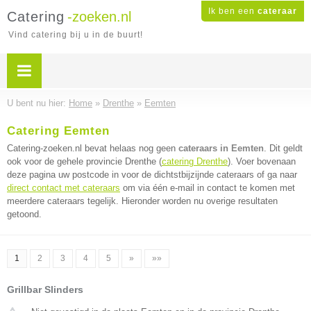
Ik ben een
cateraar
Catering
-zoeken.nl
Vind catering bij u in de buurt!
U bent nu hier:
Home
»
Drenthe
»
Eemten
Catering Eemten
Catering-zoeken.nl bevat helaas nog geen
cateraars in Eemten
. Dit geldt
ook voor de gehele provincie Drenthe (
catering Drenthe
). Voer bovenaan
deze pagina uw postcode in voor de dichtstbijzijnde cateraars of ga naar
direct contact met cateraars
om via één e-mail in contact te komen met
meerdere cateraars tegelijk. Hieronder worden nu overige resultaten
getoond.
1
2
3
4
5
»
»»
Grillbar Slinders