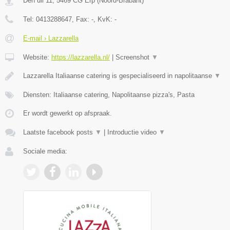
Den uil 11
,
5469 CG
Erp
(
Noord-Brabant
)
Tel:
0413288647
, Fax:
-
, KvK:
-
E-mail › Lazzarella
Website:
https://lazzarella.nl/
|
Screenshot
▼
Lazzarella Italiaanse catering is gespecialiseerd in napolitaanse
▼
Diensten: Italiaanse catering, Napolitaanse pizza's, Pasta
Er wordt gewerkt op afspraak.
Laatste facebook posts
▼
|
Introductie video
▼
Sociale media: