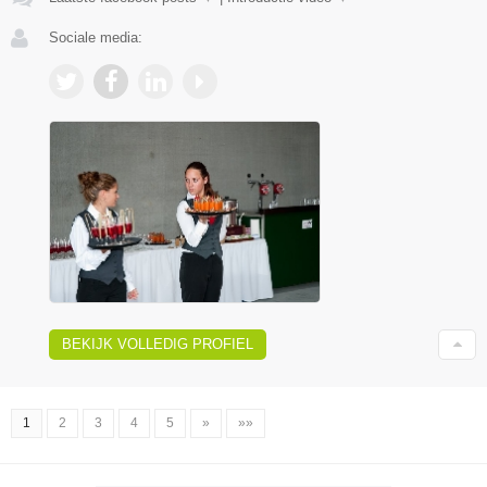
Sociale media:
BEKIJK VOLLEDIG PROFIEL
1
2
3
4
5
»
»»