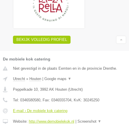
BEKIJK VOLLEDIG PROFIEL
De mobiele kok catering
Niet gevestigd in de plaats Eemten en in de provincie Drenthe.
Utrecht
»
Houten
|
Google maps
▼
Peppelkade 10
,
3992 AK
Houten
(
Utrecht
)
Tel:
0346580580
, Fax:
0346555704
, KvK:
30245250
E-mail › De mobiele kok catering
Website:
http://www.demobielekok.nl
|
Screenshot
▼