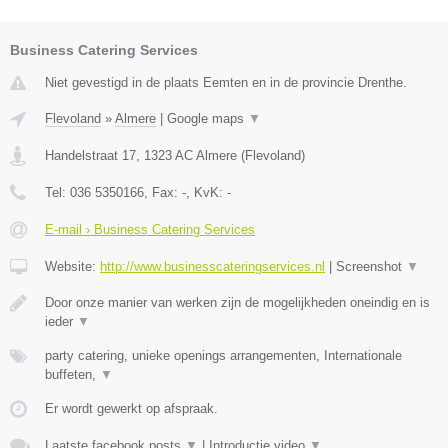
Business Catering Services
Niet gevestigd in de plaats Eemten en in de provincie Drenthe.
Flevoland
»
Almere
|
Google maps
▼
Handelstraat 17
,
1323 AC
Almere
(
Flevoland
)
Tel:
036 5350166
, Fax:
-
, KvK:
-
E-mail › Business Catering Services
Website:
http://www.businesscateringservices.nl
|
Screenshot
▼
Door onze manier van werken zijn de mogelijkheden oneindig en is
ieder
▼
party catering, unieke openings arrangementen, Internationale
buffeten,
▼
Er wordt gewerkt op afspraak.
Laatste facebook posts
▼
|
Introductie video
▼